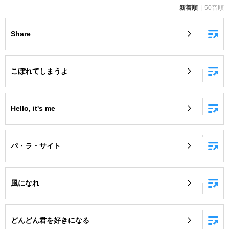
新着順
50音順
お知らせ
よくあるご質問
Share
DAMの新曲・ランキングなど
カラオケ最新情報をチェック！
こぼれてしまうよ
Hello, it's me
自宅でカラオケ歌い放題！
家族や友達と一緒に！練習にも！
パ・ラ・サイト
風になれ
どんどん君を好きになる