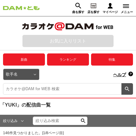
曲を探す
店を探す
マイページ
メニュー
ログイン
マイページ
お気に入りリスト
動画からさがす
録音からさがす
プレミアムサービス
新曲
ランキング
特集
DAM★とも動画
閉じる
ヘルプ
DAM★とも録音
カラオケ＠DAM
「YUKI」
の配信曲一覧
ユーザー検索
絞り込み
キャンペーン
146
件見つかりました。[
1
/
8
ページ目]