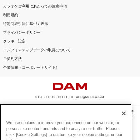
カラオケご利用にあたっての注意事項
利用規約
特定商取引法に基づく表示
プライバシーポリシー
クッキー設定
インフォマティブデータの取得について
ご契約方法
企業情報（コーポレートサイト）
© DAIICHIKOSHO CO.,LTD. All Rights Reserved.
このサイトに掲載されている一切の文章・画像・写真・動画・音声等を、手段や形態
を問わず、著作権法の定める範囲を超えて無断で複製、転載、ファイル化などするこ
とを禁じます。
We use cookies to improve your experience on our website, to
personalize content and ads and to analyze our traffic. Please
楽曲及びコンテンツは、機種によりご利用いただけない場合があります。
click [Cookie Settings] to customize your cookie settings on our
楽曲及びコンテンツの配信日、配信内容が変更になる場合があります。