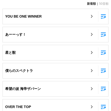
新着順
50音順
お知らせ
よくあるご質問
YOU BE ONE WINNER
DAMの新曲・ランキングなど
カラオケ最新情報をチェック！
あーーっす！
星と獣
自宅でカラオケ歌い放題！
家族や友達と一緒に！練習にも！
僕らのスペクトラ
希望の波 海帝ザバーン
OVER THE TOP