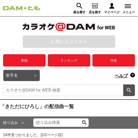
曲を探す
店を探す
マイページ
メニュー
ログイン
マイページ
お気に入りリスト
動画からさがす
録音からさがす
プレミアムサービス
新曲
ランキング
特集
DAM★とも動画
閉じる
ヘルプ
DAM★とも録音
カラオケ＠DAM
「きただにひろし」
の配信曲一覧
ユーザー検索
絞り込み
キャンペーン
24
件見つかりました。[
1
/
2
ページ目]