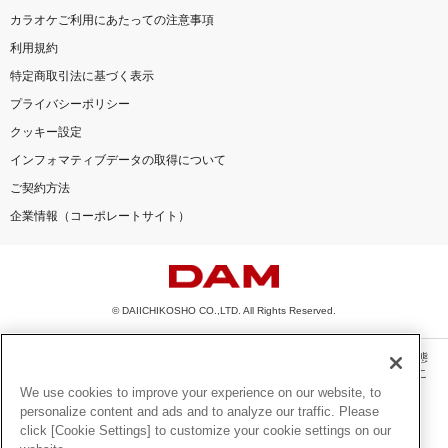
カラオケご利用にあたっての注意事項
利用規約
特定商取引法に基づく表示
プライバシーポリシー
クッキー設定
インフォマティブデータの取得について
ご契約方法
企業情報（コーポレートサイト）
© DAIICHIKOSHO CO.,LTD. All Rights Reserved.
このサイトに掲載されている一切の文章・画像・写真・動画・音声等を、手段や形態
を問わず、著作権法の定める範囲を超えて無断で複製、転載、ファイル化などするこ
とを禁じます。
We use cookies to improve your experience on our website, to
personalize content and ads and to analyze our traffic. Please
楽曲及びコンテンツは、機種によりご利用いただけない場合があります。
click [Cookie Settings] to customize your cookie settings on our
楽曲及びコンテンツの配信日、配信内容が変更になる場合があります。