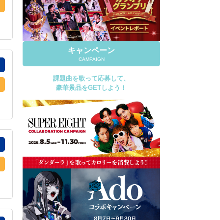
キャンペーン
CAMPAIGN
課題曲を歌って応募して、
豪華景品をGETしよう！