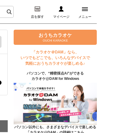
店を探す
マイページ
メニュー
ログイン
おうちカラオケ
OUCHI KARAOKE
マイページ
「カラオケ＠DAM」なら、
いつでもどこでも、いろんなデバイスで
プレミアムサービス
気軽におうちカラオケが楽しめる♪
パソコンで、“精密採点Ai”ができる
DAM★とも動画
カラオケ@DAM for Windows
DAM★とも録音
カラオケ＠DAM
ユーザー検索
パソコン以外にも、さまざまなデバイスで楽しめる
「カラオケ@DAM」の詳細はこちら