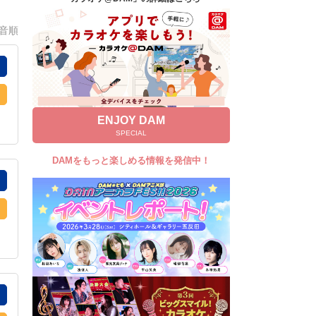
キャンペーン
0音順
お知らせ
よくあるご質問
DAMの新曲・ランキングなど
カラオケ最新情報をチェック！
ENJOY DAM
SPECIAL
DAMをもっと楽しめる情報を発信中！
自宅でカラオケ歌い放題！
家族や友達と一緒に！練習にも！