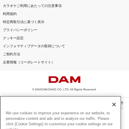
カラオケご利用にあたっての注意事項
利用規約
特定商取引法に基づく表示
プライバシーポリシー
クッキー設定
インフォマティブデータの取得について
ご契約方法
企業情報（コーポレートサイト）
© DAIICHIKOSHO CO.,LTD. All Rights Reserved.
このサイトに掲載されている一切の文章・画像・写真・動画・音声等を、手段や形態
を問わず、著作権法の定める範囲を超えて無断で複製、転載、ファイル化などするこ
とを禁じます。
We use cookies to improve your experience on our website, to
personalize content and ads and to analyze our traffic. Please
楽曲及びコンテンツは、機種によりご利用いただけない場合があります。
click [Cookie Settings] to customize your cookie settings on our
楽曲及びコンテンツの配信日、配信内容が変更になる場合があります。