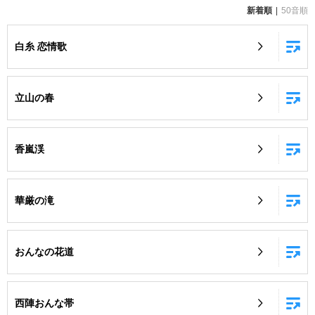
新着順
50音順
お知らせ
よくあるご質問
白糸 恋情歌
DAMの新曲・ランキングなど
カラオケ最新情報をチェック！
立山の春
香嵐渓
自宅でカラオケ歌い放題！
家族や友達と一緒に！練習にも！
華厳の滝
おんなの花道
西陣おんな帯