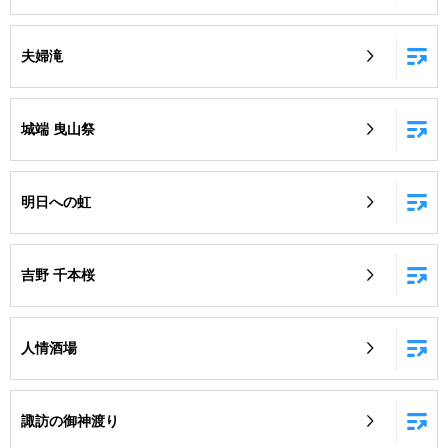
夫婦滝
城端 曳山祭
明日への虹
吉野 千本桜
人情酒場
諏訪の御神渡り