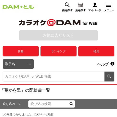
曲を探す
店を探す
マイページ
メニュー
ログイン
マイページ
お気に入りリスト
動画からさがす
録音からさがす
プレミアムサービス
新曲
ランキング
特集
DAM★とも動画
閉じる
ヘルプ
DAM★とも録音
カラオケ＠DAM
「葵かを里」
の配信曲一覧
ユーザー検索
絞り込み
キャンペーン
50
件見つかりました。[
1
/
3
ページ目]