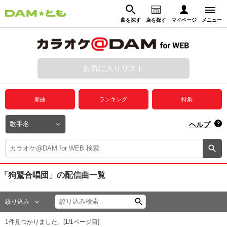
曲を探す
店を探す
マイページ
メニュー
ログイン
マイページ
お気に入りリスト
動画からさがす
録音からさがす
プレミアムサービス
新曲
ランキング
特集
DAM★とも動画
閉じる
ヘルプ
DAM★とも録音
カラオケ＠DAM
「狗鷲合唱団」
の配信曲一覧
ユーザー検索
絞り込み
キャンペーン
1
件見つかりました。[
1
/
1
ページ目]