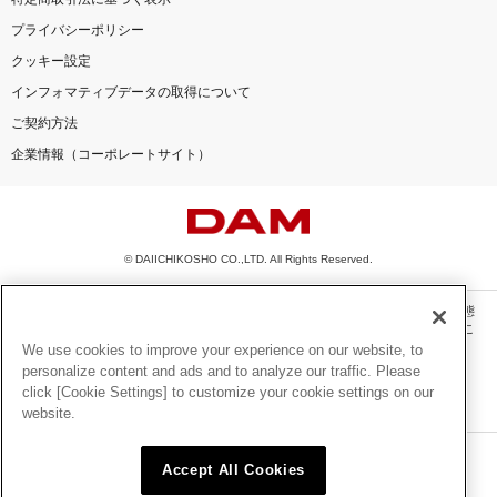
プライバシーポリシー
クッキー設定
インフォマティブデータの取得について
ご契約方法
企業情報（コーポレートサイト）
© DAIICHIKOSHO CO.,LTD. All Rights Reserved.
このサイトに掲載されている一切の文章・画像・写真・動画・音声等を、手段や形態
を問わず、著作権法の定める範囲を超えて無断で複製、転載、ファイル化などするこ
とを禁じます。
We use cookies to improve your experience on our website, to
personalize content and ads and to analyze our traffic. Please
楽曲及びコンテンツは、機種によりご利用いただけない場合があります。
click [Cookie Settings] to customize your cookie settings on our
楽曲及びコンテンツの配信日、配信内容が変更になる場合があります。
website.
楽曲によりMYリスト保存ができない場合があります。
JASRAC許諾番号
Accept All Cookies
6602250213Y31015 6602250112Y38026 6602250240Y31015
6602250241Y45122