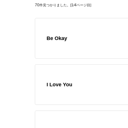
70
1
4
件見つかりました。[
/
ページ目]
Be Okay
I Love You