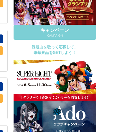
キャンペーン
CAMPAIGN
課題曲を歌って応募して、
豪華景品をGETしよう！