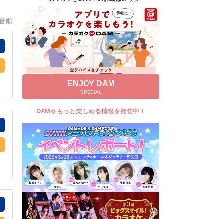
キャンペーン
0音順
お知らせ
よくあるご質問
DAMの新曲・ランキングなど
カラオケ最新情報をチェック！
ENJOY DAM
SPECIAL
DAMをもっと楽しめる情報を発信中！
自宅でカラオケ歌い放題！
家族や友達と一緒に！練習にも！