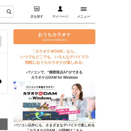
店を探す
マイページ
メニュー
ログイン
おうちカラオケ
OUCHI KARAOKE
マイページ
「カラオケ＠DAM」なら、
いつでもどこでも、いろんなデバイスで
プレミアムサービス
気軽におうちカラオケが楽しめる♪
パソコンで、“精密採点Ai”ができる
DAM★とも動画
カラオケ@DAM for Windows
DAM★とも録音
カラオケ＠DAM
ユーザー検索
パソコン以外にも、さまざまなデバイスで楽しめる
「カラオケ@DAM」の詳細はこちら