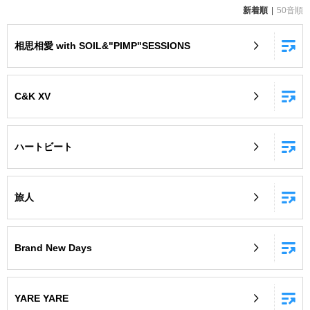
新着順
50音順
お知らせ
よくあるご質問
相思相愛 with SOIL&"PIMP"SESSIONS
DAMの新曲・ランキングなど
カラオケ最新情報をチェック！
C&K XV
ハートビート
自宅でカラオケ歌い放題！
家族や友達と一緒に！練習にも！
旅人
Brand New Days
YARE YARE