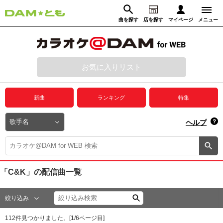
曲を探す
店を探す
マイページ
メニュー
ログイン
マイページ
お気に入りリスト
動画からさがす
録音からさがす
プレミアムサービス
新曲
ランキング
特集
DAM★とも動画
閉じる
ヘルプ
DAM★とも録音
カラオケ＠DAM
「C&K」
の配信曲一覧
ユーザー検索
絞り込み
キャンペーン
112
件見つかりました。[
1
/
6
ページ目]