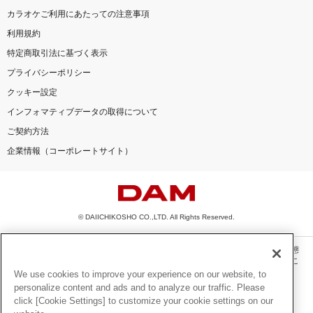
カラオケご利用にあたっての注意事項
利用規約
特定商取引法に基づく表示
プライバシーポリシー
クッキー設定
インフォマティブデータの取得について
ご契約方法
企業情報（コーポレートサイト）
© DAIICHIKOSHO CO.,LTD. All Rights Reserved.
このサイトに掲載されている一切の文章・画像・写真・動画・音声等を、手段や形態
を問わず、著作権法の定める範囲を超えて無断で複製、転載、ファイル化などするこ
とを禁じます。
We use cookies to improve your experience on our website, to
personalize content and ads and to analyze our traffic. Please
楽曲及びコンテンツは、機種によりご利用いただけない場合があります。
click [Cookie Settings] to customize your cookie settings on our
楽曲及びコンテンツの配信日、配信内容が変更になる場合があります。