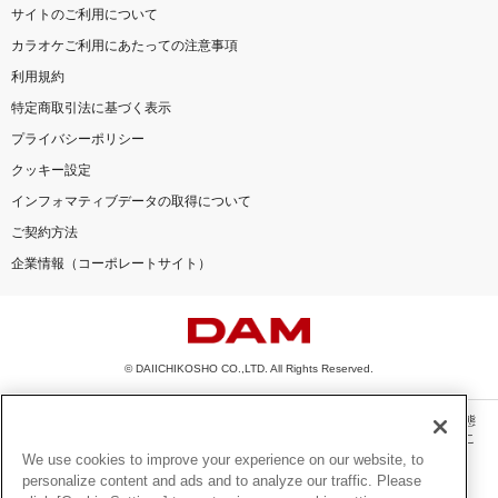
サイトのご利用について
カラオケご利用にあたっての注意事項
利用規約
特定商取引法に基づく表示
プライバシーポリシー
クッキー設定
インフォマティブデータの取得について
ご契約方法
企業情報（コーポレートサイト）
© DAIICHIKOSHO CO.,LTD. All Rights Reserved.
このサイトに掲載されている一切の文章・画像・写真・動画・音声等を、手段や形態
を問わず、著作権法の定める範囲を超えて無断で複製、転載、ファイル化などするこ
とを禁じます。
We use cookies to improve your experience on our website, to
personalize content and ads and to analyze our traffic. Please
楽曲及びコンテンツは、機種によりご利用いただけない場合があります。