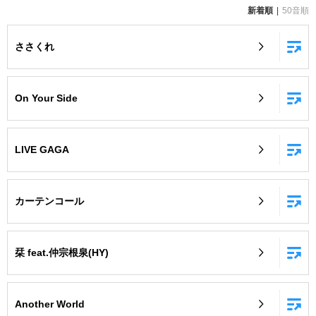
新着順
50音順
お知らせ
よくあるご質問
ささくれ
DAMの新曲・ランキングなど
カラオケ最新情報をチェック！
On Your Side
LIVE GAGA
自宅でカラオケ歌い放題！
家族や友達と一緒に！練習にも！
カーテンコール
栞 feat.仲宗根泉(HY)
Another World