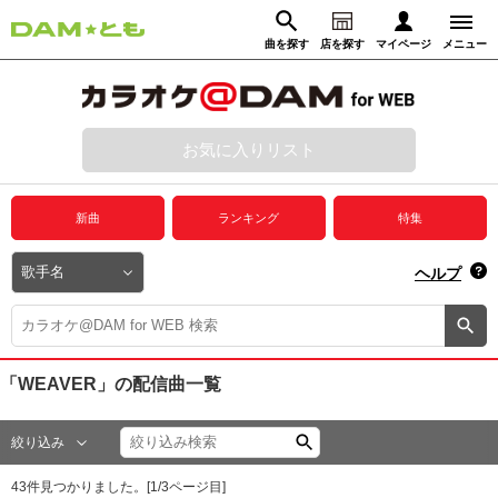
曲を探す
店を探す
マイページ
メニュー
ログイン
マイページ
お気に入りリスト
動画からさがす
録音からさがす
プレミアムサービス
新曲
ランキング
特集
DAM★とも動画
閉じる
ヘルプ
DAM★とも録音
カラオケ＠DAM
「WEAVER」
の配信曲一覧
ユーザー検索
絞り込み
キャンペーン
43
件見つかりました。[
1
/
3
ページ目]