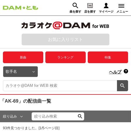
曲を探す
店を探す
マイページ
メニュー
ログイン
マイページ
お気に入りリスト
動画からさがす
録音からさがす
プレミアムサービス
新曲
ランキング
特集
DAM★とも動画
閉じる
ヘルプ
DAM★とも録音
カラオケ＠DAM
「AK-69」
の配信曲一覧
ユーザー検索
絞り込み
キャンペーン
93
件見つかりました。[
1
/
5
ページ目]