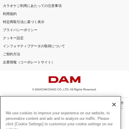
カラオケご利用にあたっての注意事項
利用規約
特定商取引法に基づく表示
プライバシーポリシー
クッキー設定
インフォマティブデータの取得について
ご契約方法
企業情報（コーポレートサイト）
© DAIICHIKOSHO CO.,LTD. All Rights Reserved.
このサイトに掲載されている一切の文章・画像・写真・動画・音声等を、手段や形態
を問わず、著作権法の定める範囲を超えて無断で複製、転載、ファイル化などするこ
とを禁じます。
We use cookies to improve your experience on our website, to
personalize content and ads and to analyze our traffic. Please
楽曲及びコンテンツは、機種によりご利用いただけない場合があります。
click [Cookie Settings] to customize your cookie settings on our
楽曲及びコンテンツの配信日、配信内容が変更になる場合があります。