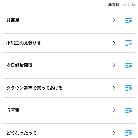
新着順
50音順
お知らせ
よくあるご質問
超新星
DAMの新曲・ランキングなど
カラオケ最新情報をチェック！
不眠症の見張り番
夕日解放同盟
自宅でカラオケ歌い放題！
家族や友達と一緒に！練習にも！
クラウン新車で買ってあげる
収容室
どうなったって