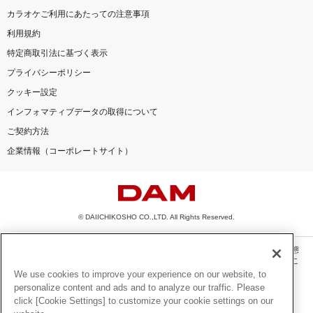
カラオケご利用にあたっての注意事項
利用規約
特定商取引法に基づく表示
プライバシーポリシー
クッキー設定
インフォマティブデータの取得について
ご契約方法
企業情報（コーポレートサイト）
© DAIICHIKOSHO CO.,LTD. All Rights Reserved.
このサイトに掲載されている一切の文章・画像・写真・動画・音声等を、手段や形態
を問わず、著作権法の定める範囲を超えて無断で複製、転載、ファイル化などするこ
とを禁じます。
We use cookies to improve your experience on our website, to
personalize content and ads and to analyze our traffic. Please
楽曲及びコンテンツは、機種によりご利用いただけない場合があります。
click [Cookie Settings] to customize your cookie settings on our
楽曲及びコンテンツの配信日、配信内容が変更になる場合があります。