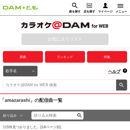
曲を探す
店を探す
マイページ
メニュー
ログイン
マイページ
お気に入りリスト
動画からさがす
録音からさがす
プレミアムサービス
新曲
ランキング
特集
DAM★とも動画
閉じる
ヘルプ
DAM★とも録音
カラオケ＠DAM
「amazarashi」
の配信曲一覧
ユーザー検索
絞り込み
キャンペーン
115
件見つかりました。[
1
/
6
ページ目]