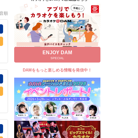
キャンペーン
0音順
お知らせ
よくあるご質問
DAMの新曲・ランキングなど
カラオケ最新情報をチェック！
ENJOY DAM
SPECIAL
DAMをもっと楽しめる情報を発信中！
自宅でカラオケ歌い放題！
家族や友達と一緒に！練習にも！