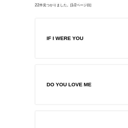
22
1
2
件見つかりました。[
/
ページ目]
IF I WERE YOU
DO YOU LOVE ME