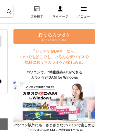
店を探す
マイページ
メニュー
ログイン
おうちカラオケ
OUCHI KARAOKE
マイページ
「カラオケ＠DAM」なら、
いつでもどこでも、いろんなデバイスで
プレミアムサービス
気軽におうちカラオケが楽しめる♪
パソコンで、“精密採点Ai”ができる
DAM★とも動画
カラオケ@DAM for Windows
DAM★とも録音
カラオケ＠DAM
ユーザー検索
パソコン以外にも、さまざまなデバイスで楽しめる
「カラオケ@DAM」の詳細はこちら