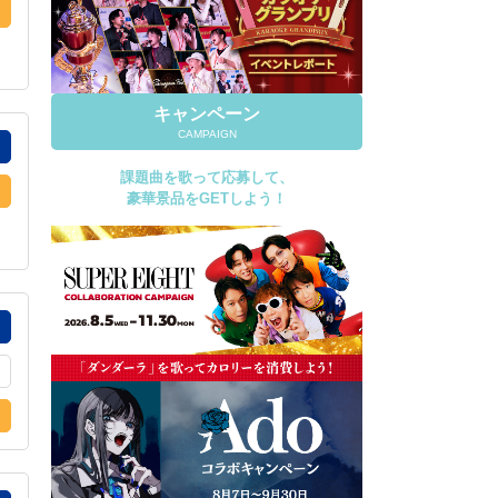
キャンペーン
CAMPAIGN
課題曲を歌って応募して、
豪華景品をGETしよう！