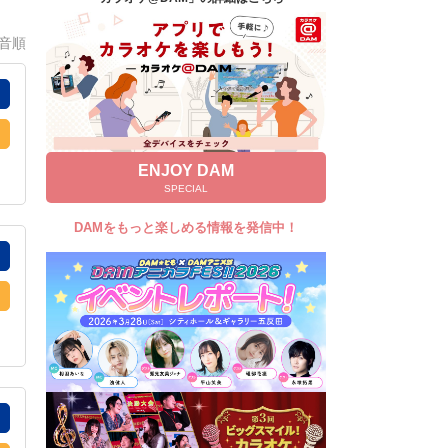
キャンペーン
0音順
お知らせ
よくあるご質問
DAMの新曲・ランキングなど
カラオケ最新情報をチェック！
ENJOY DAM
SPECIAL
DAMをもっと楽しめる情報を発信中！
自宅でカラオケ歌い放題！
家族や友達と一緒に！練習にも！