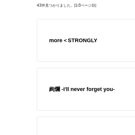
43
1
3
件見つかりました。[
/
ページ目]
more＜STRONGLY
絢爛 -I'll never forget you-