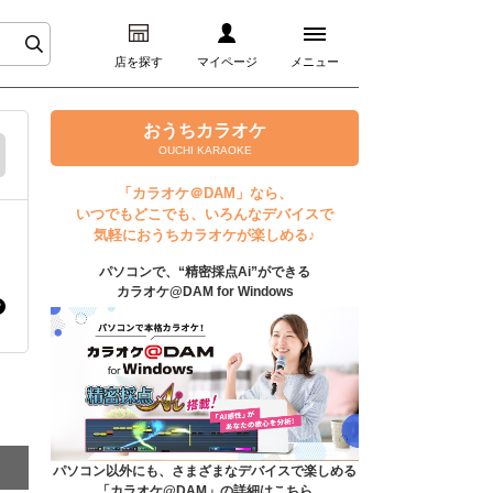
店を探す
マイページ
メニュー
ログイン
おうちカラオケ
OUCHI KARAOKE
マイページ
「カラオケ＠DAM」なら、
いつでもどこでも、いろんなデバイスで
プレミアムサービス
気軽におうちカラオケが楽しめる♪
パソコンで、“精密採点Ai”ができる
DAM★とも動画
カラオケ@DAM for Windows
DAM★とも録音
カラオケ＠DAM
ユーザー検索
パソコン以外にも、さまざまなデバイスで楽しめる
「カラオケ@DAM」の詳細はこちら