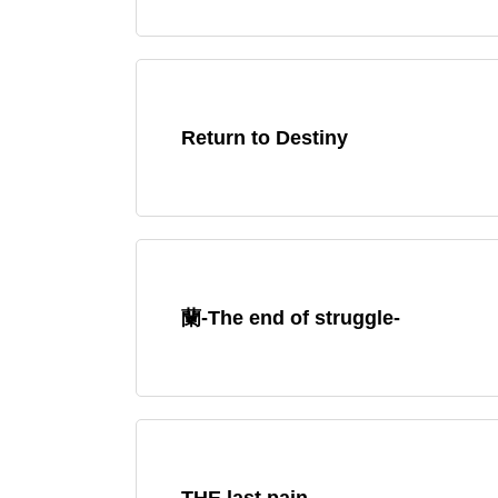
Return to Destiny
蘭-The end of struggle-
THE last pain