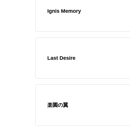
Ignis Memory
Last Desire
楽園の翼