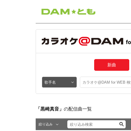
新曲
「黒崎真音」
の配信曲一覧
絞り込み