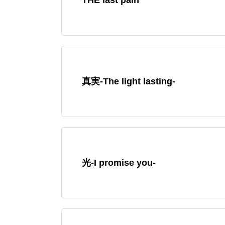
真実-The light lasting-
光-I promise you-