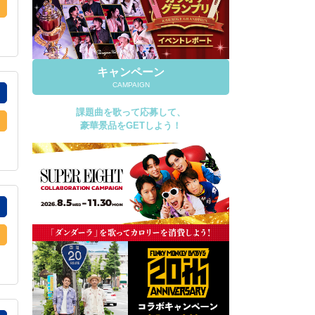
キャンペーン
CAMPAIGN
課題曲を歌って応募して、
豪華景品をGETしよう！