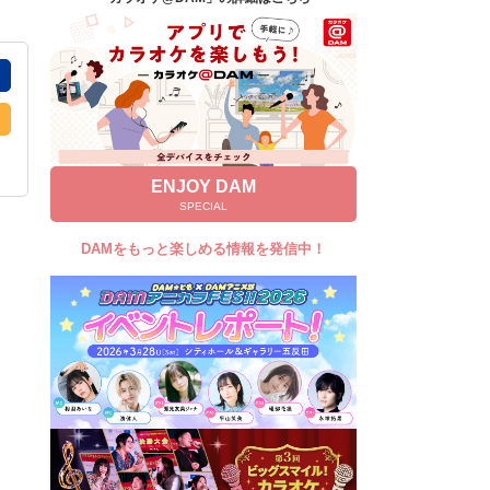
キャンペーン
お知らせ
よくあるご質問
DAMの新曲・ランキングなど
カラオケ最新情報をチェック！
ENJOY DAM
SPECIAL
DAMをもっと楽しめる情報を発信中！
自宅でカラオケ歌い放題！
家族や友達と一緒に！練習にも！