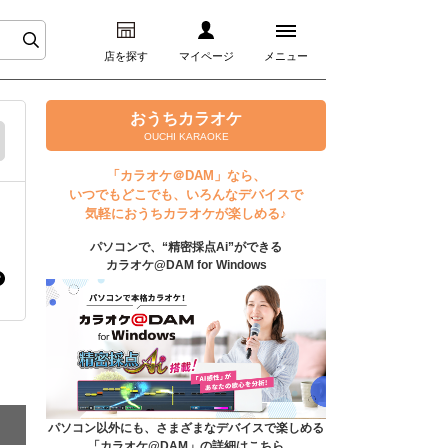
店を探す
マイページ
メニュー
ログイン
おうちカラオケ
OUCHI KARAOKE
マイページ
「カラオケ＠DAM」なら、
いつでもどこでも、いろんなデバイスで
プレミアムサービス
気軽におうちカラオケが楽しめる♪
パソコンで、“精密採点Ai”ができる
DAM★とも動画
カラオケ@DAM for Windows
DAM★とも録音
カラオケ＠DAM
ユーザー検索
パソコン以外にも、さまざまなデバイスで楽しめる
「カラオケ@DAM」の詳細はこちら