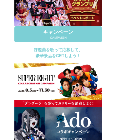
キャンペーン
CAMPAIGN
課題曲を歌って応募して、
豪華景品をGETしよう！