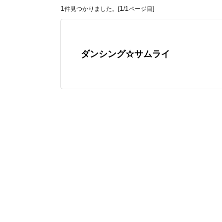
1
1
1
件見つかりました。[
/
ページ目]
ダンシング☆サムライ