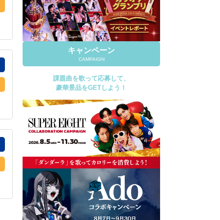
キャンペーン
CAMPAIGN
課題曲を歌って応募して、
豪華景品をGETしよう！