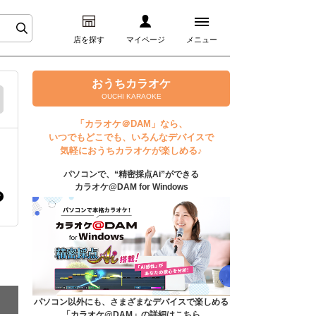
店を探す
マイページ
メニュー
ログイン
おうちカラオケ
OUCHI KARAOKE
マイページ
「カラオケ＠DAM」なら、
いつでもどこでも、いろんなデバイスで
プレミアムサービス
気軽におうちカラオケが楽しめる♪
パソコンで、“精密採点Ai”ができる
DAM★とも動画
カラオケ@DAM for Windows
DAM★とも録音
カラオケ＠DAM
ユーザー検索
パソコン以外にも、さまざまなデバイスで楽しめる
「カラオケ@DAM」の詳細はこちら