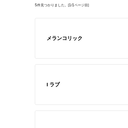
5
1
1
件見つかりました。[
/
ページ目]
メランコリック
I ラブ