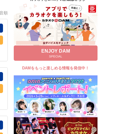
キャンペーン
0音順
お知らせ
よくあるご質問
DAMの新曲・ランキングなど
カラオケ最新情報をチェック！
ENJOY DAM
SPECIAL
DAMをもっと楽しめる情報を発信中！
自宅でカラオケ歌い放題！
家族や友達と一緒に！練習にも！