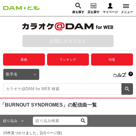
曲を探す
店を探す
マイページ
メニュー
ログイン
マイページ
お気に入りリスト
動画からさがす
録音からさがす
プレミアムサービス
新曲
ランキング
特集
DAM★とも動画
閉じる
ヘルプ
DAM★とも録音
カラオケ＠DAM
「BURNOUT SYNDROMES」
の配信曲一覧
ユーザー検索
絞り込み
キャンペーン
15
件見つかりました。[
1
/
1
ページ目]