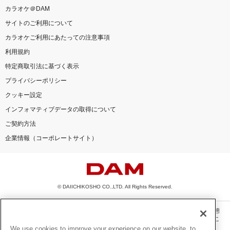
カラオケ＠DAM
サイトのご利用について
カラオケご利用にあたっての注意事項
利用規約
特定商取引法に基づく表示
プライバシーポリシー
クッキー設定
インフォマティブデータの取得について
ご契約方法
企業情報（コーポレートサイト）
© DAIICHIKOSHO CO.,LTD. All Rights Reserved.
このサイトに掲載されている一切の文章・画像・写真・動画・音声等を、手段や形態
を問わず、著作権法の定める範囲を超えて無断で複製、転載、ファイル化などするこ
とを禁じます。
We use cookies to improve your experience on our website, to