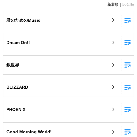
新着順
50音順
お知らせ
よくあるご質問
君のためのMusic
DAMの新曲・ランキングなど
カラオケ最新情報をチェック！
Dream On!!
銀世界
自宅でカラオケ歌い放題！
家族や友達と一緒に！練習にも！
BLIZZARD
PHOENIX
Good Morning World!