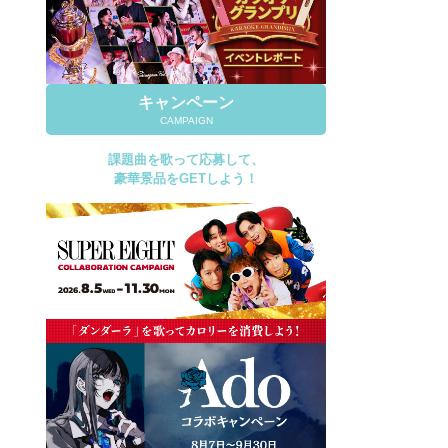
キャンペーン
CAMPAIGN
課題曲を歌って応募して、
豪華景品をGETしよう！