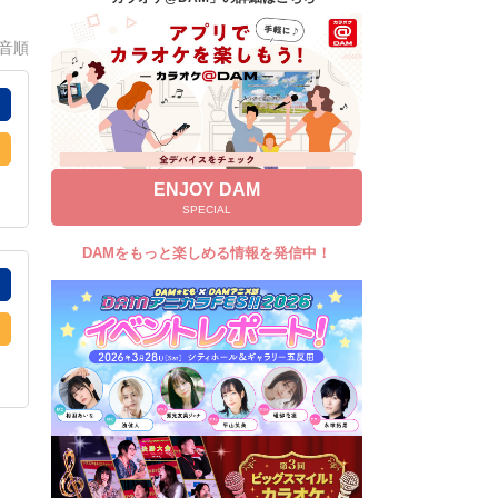
キャンペーン
0音順
お知らせ
よくあるご質問
DAMの新曲・ランキングなど
カラオケ最新情報をチェック！
ENJOY DAM
SPECIAL
DAMをもっと楽しめる情報を発信中！
自宅でカラオケ歌い放題！
家族や友達と一緒に！練習にも！