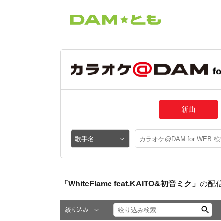
新曲
「WhiteFlame feat.KAITO&初音ミク」
の配
絞り込み