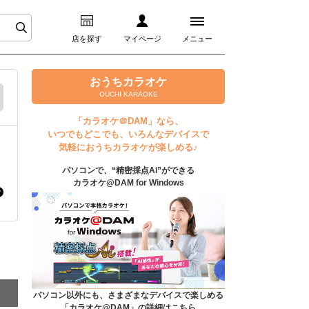
店を探す
マイページ
メニュー
ログイン
おうちカラオケ
OUCHI KARAOKE
マイページ
「カラオケ＠DAM」なら、
いつでもどこでも、いろんなデバイスで
プレミアムサービス
気軽におうちカラオケが楽しめる♪
パソコンで、“精密採点Ai”ができる
DAM★とも動画
カラオケ@DAM for Windows
DAM★とも録音
カラオケ＠DAM
ユーザー検索
パソコン以外にも、さまざまなデバイスで楽しめる
「カラオケ@DAM」の詳細はこちら