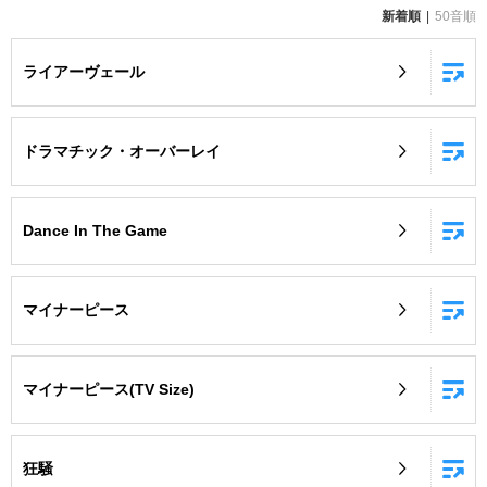
新着順
50音順
お知らせ
よくあるご質問
ライアーヴェール
DAMの新曲・ランキングなど
カラオケ最新情報をチェック！
ドラマチック・オーバーレイ
Dance In The Game
自宅でカラオケ歌い放題！
家族や友達と一緒に！練習にも！
マイナーピース
マイナーピース(TV Size)
狂騒