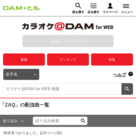
曲を探す
店を探す
マイページ
メニュー
ログイン
マイページ
お気に入りリスト
動画からさがす
録音からさがす
プレミアムサービス
新曲
ランキング
特集
DAM★とも動画
閉じる
ヘルプ
DAM★とも録音
カラオケ＠DAM
「ZAQ」
の配信曲一覧
ユーザー検索
絞り込み
キャンペーン
36
件見つかりました。[
1
/
2
ページ目]