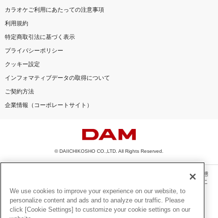
カラオケご利用にあたっての注意事項
利用規約
特定商取引法に基づく表示
プライバシーポリシー
クッキー設定
インフォマティブデータの取得について
ご契約方法
企業情報（コーポレートサイト）
© DAIICHIKOSHO CO.,LTD. All Rights Reserved.
このサイトに掲載されている一切の文章・画像・写真・動画・音声等を、手段や形態
を問わず、著作権法の定める範囲を超えて無断で複製、転載、ファイル化などするこ
とを禁じます。
We use cookies to improve your experience on our website, to
personalize content and ads and to analyze our traffic. Please
楽曲及びコンテンツは、機種によりご利用いただけない場合があります。
click [Cookie Settings] to customize your cookie settings on our
楽曲及びコンテンツの配信日、配信内容が変更になる場合があります。