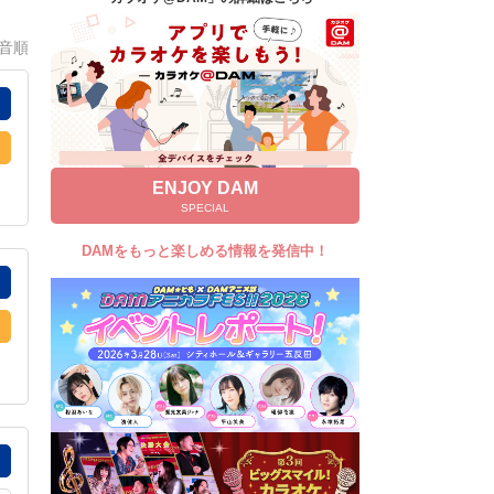
キャンペーン
0音順
お知らせ
よくあるご質問
DAMの新曲・ランキングなど
カラオケ最新情報をチェック！
ENJOY DAM
SPECIAL
DAMをもっと楽しめる情報を発信中！
自宅でカラオケ歌い放題！
家族や友達と一緒に！練習にも！