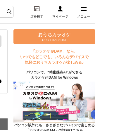
店を探す
マイページ
メニュー
ログイン
おうちカラオケ
OUCHI KARAOKE
マイページ
「カラオケ＠DAM」なら、
いつでもどこでも、いろんなデバイスで
プレミアムサービス
気軽におうちカラオケが楽しめる♪
パソコンで、“精密採点Ai”ができる
DAM★とも動画
カラオケ@DAM for Windows
DAM★とも録音
カラオケ＠DAM
ユーザー検索
パソコン以外にも、さまざまなデバイスで楽しめる
「カラオケ@DAM」の詳細はこちら