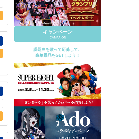
キャンペーン
CAMPAIGN
課題曲を歌って応募して、
豪華景品をGETしよう！