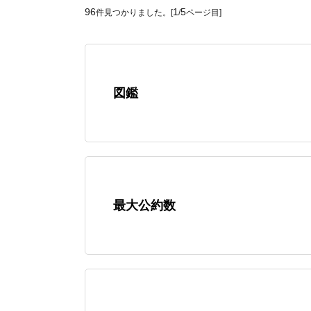
96
1
5
件見つかりました。[
/
ページ目]
図鑑
最大公約数