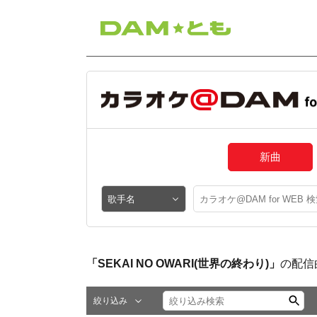
新曲
「SEKAI NO OWARI(世界の終わり)」
の配信
絞り込み