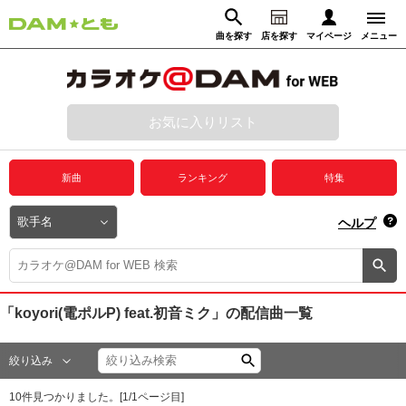
曲を探す
店を探す
マイページ
メニュー
ログイン
マイページ
お気に入りリスト
動画からさがす
録音からさがす
プレミアムサービス
新曲
ランキング
特集
DAM★とも動画
閉じる
ヘルプ
DAM★とも録音
カラオケ＠DAM
「koyori(電ポルP) feat.初音ミク」
の配信曲一覧
ユーザー検索
絞り込み
キャンペーン
10
件見つかりました。[
1
/
1
ページ目]