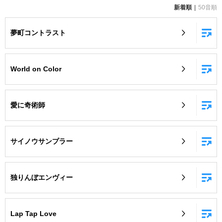
新着順
50音順
お知らせ
よくあるご質問
夢町コントラスト
DAMの新曲・ランキングなど
カラオケ最新情報をチェック！
World on Color
愛に奇術師
自宅でカラオケ歌い放題！
家族や友達と一緒に！練習にも！
サイノウサンプラー
独りんぼエンヴィー
Lap Tap Love