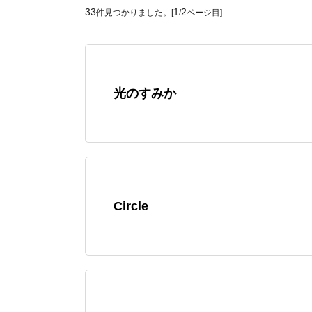
33
1
2
件見つかりました。[
/
ページ目]
光のすみか
Circle