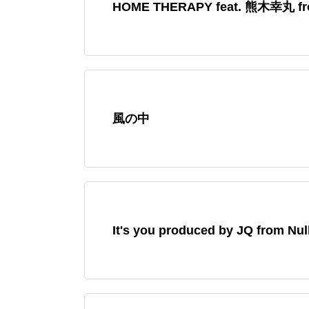
HOME THERAPY feat. 熊木幸丸 fro
風の中
It's you produced by JQ from Nul