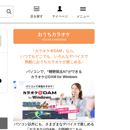
店を探す
マイページ
メニュー
ログイン
おうちカラオケ
OUCHI KARAOKE
マイページ
「カラオケ＠DAM」なら、
いつでもどこでも、いろんなデバイスで
プレミアムサービス
気軽におうちカラオケが楽しめる♪
パソコンで、“精密採点Ai”ができる
DAM★とも動画
カラオケ@DAM for Windows
DAM★とも録音
カラオケ＠DAM
ユーザー検索
パソコン以外にも、さまざまなデバイスで楽しめる
「カラオケ@DAM」の詳細はこちら