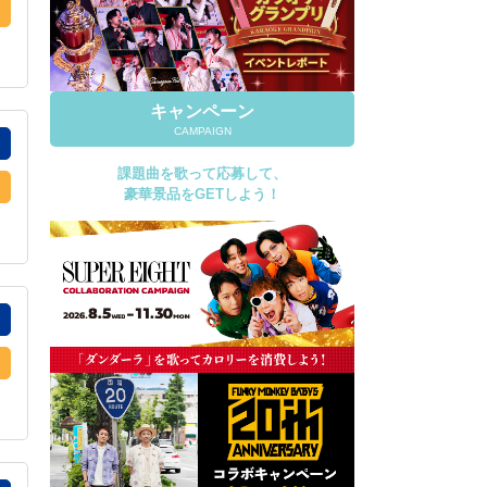
キャンペーン
CAMPAIGN
課題曲を歌って応募して、
豪華景品をGETしよう！