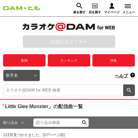
曲を探す
店を探す
マイページ
メニュー
ログイン
マイページ
お気に入りリスト
動画からさがす
録音からさがす
プレミアムサービス
新曲
ランキング
特集
DAM★とも動画
閉じる
ヘルプ
DAM★とも録音
カラオケ＠DAM
「Little Glee Monster」
の配信曲一覧
ユーザー検索
絞り込み
キャンペーン
121
件見つかりました。[
1
/
7
ページ目]