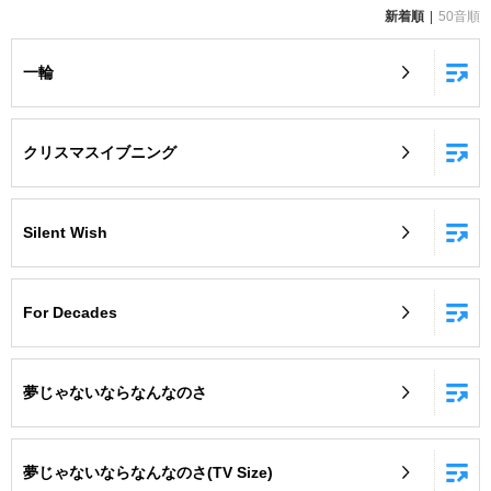
新着順
50音順
お知らせ
よくあるご質問
一輪
DAMの新曲・ランキングなど
カラオケ最新情報をチェック！
クリスマスイブニング
Silent Wish
自宅でカラオケ歌い放題！
家族や友達と一緒に！練習にも！
For Decades
夢じゃないならなんなのさ
夢じゃないならなんなのさ(TV Size)