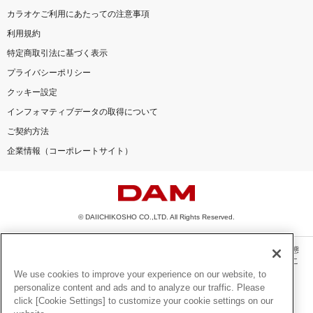
カラオケご利用にあたっての注意事項
利用規約
特定商取引法に基づく表示
プライバシーポリシー
クッキー設定
インフォマティブデータの取得について
ご契約方法
企業情報（コーポレートサイト）
© DAIICHIKOSHO CO.,LTD. All Rights Reserved.
このサイトに掲載されている一切の文章・画像・写真・動画・音声等を、手段や形態
を問わず、著作権法の定める範囲を超えて無断で複製、転載、ファイル化などするこ
とを禁じます。
We use cookies to improve your experience on our website, to
personalize content and ads and to analyze our traffic. Please
楽曲及びコンテンツは、機種によりご利用いただけない場合があります。
click [Cookie Settings] to customize your cookie settings on our
楽曲及びコンテンツの配信日、配信内容が変更になる場合があります。