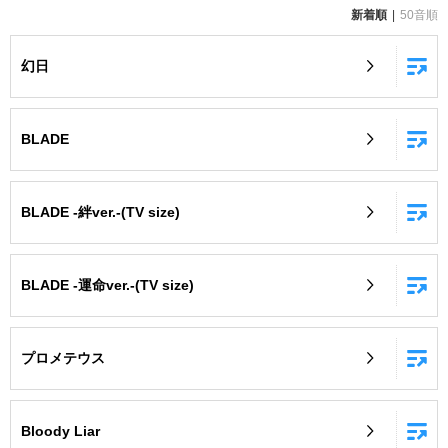
新着順
50音順
お知らせ
よくあるご質問
幻日
DAMの新曲・ランキングなど
カラオケ最新情報をチェック！
BLADE
BLADE -絆ver.-(TV size)
自宅でカラオケ歌い放題！
家族や友達と一緒に！練習にも！
BLADE -運命ver.-(TV size)
プロメテウス
Bloody Liar