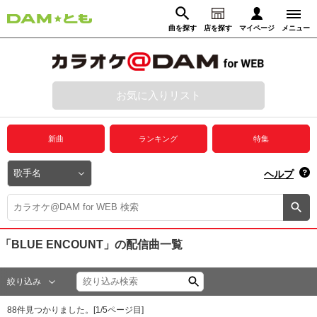
曲を探す
店を探す
マイページ
メニュー
ログイン
マイページ
お気に入りリスト
動画からさがす
録音からさがす
プレミアムサービス
新曲
ランキング
特集
DAM★とも動画
閉じる
ヘルプ
DAM★とも録音
カラオケ＠DAM
「BLUE ENCOUNT」
の配信曲一覧
ユーザー検索
絞り込み
キャンペーン
88
件見つかりました。[
1
/
5
ページ目]