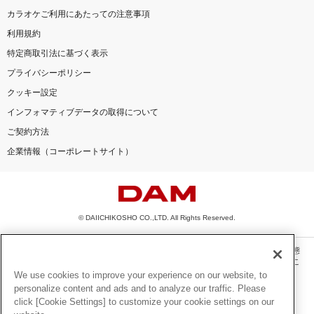
カラオケご利用にあたっての注意事項
利用規約
特定商取引法に基づく表示
プライバシーポリシー
クッキー設定
インフォマティブデータの取得について
ご契約方法
企業情報（コーポレートサイト）
© DAIICHIKOSHO CO.,LTD. All Rights Reserved.
このサイトに掲載されている一切の文章・画像・写真・動画・音声等を、手段や形態
を問わず、著作権法の定める範囲を超えて無断で複製、転載、ファイル化などするこ
とを禁じます。
We use cookies to improve your experience on our website, to
personalize content and ads and to analyze our traffic. Please
楽曲及びコンテンツは、機種によりご利用いただけない場合があります。
click [Cookie Settings] to customize your cookie settings on our
楽曲及びコンテンツの配信日、配信内容が変更になる場合があります。