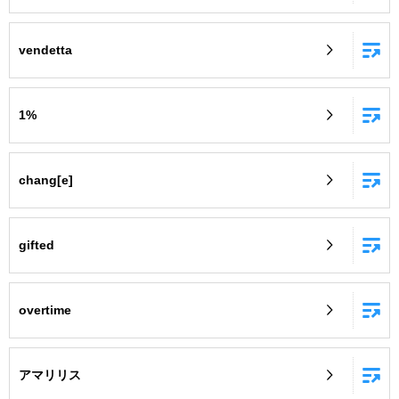
vendetta
1%
chang[e]
gifted
overtime
アマリリス