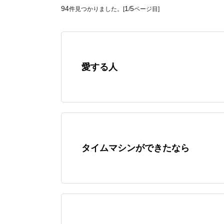
94
1
5
件見つかりました。[
/
ページ目]
愛する人
タイムマシンができたなら