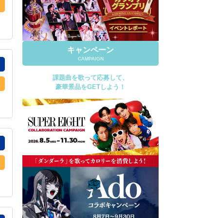
キャンペーン
CAMPAIGN
課題曲を歌って応募して、
豪華景品をGETしよう！