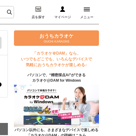
店を探す
マイページ
メニュー
ログイン
おうちカラオケ
OUCHI KARAOKE
マイページ
「カラオケ＠DAM」なら、
いつでもどこでも、いろんなデバイスで
プレミアムサービス
気軽におうちカラオケが楽しめる♪
パソコンで、“精密採点Ai”ができる
DAM★とも動画
カラオケ@DAM for Windows
DAM★とも録音
カラオケ＠DAM
ユーザー検索
パソコン以外にも、さまざまなデバイスで楽しめる
「カラオケ@DAM」の詳細はこちら