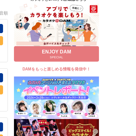
キャンペーン
0音順
お知らせ
よくあるご質問
DAMの新曲・ランキングなど
カラオケ最新情報をチェック！
ENJOY DAM
SPECIAL
DAMをもっと楽しめる情報を発信中！
自宅でカラオケ歌い放題！
家族や友達と一緒に！練習にも！