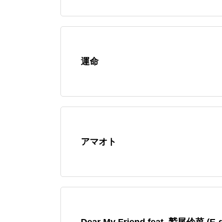
運命
アマオト
Dear My Friend feat. 鷲尾伶菜 (E-gi