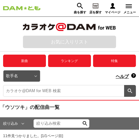
曲を探す
店を探す
マイページ
メニュー
ログイン
マイページ
お気に入りリスト
動画からさがす
録音からさがす
プレミアムサービス
新曲
ランキング
特集
DAM★とも動画
閉じる
ヘルプ
DAM★とも録音
カラオケ＠DAM
「ウソツキ」
の配信曲一覧
ユーザー検索
絞り込み
キャンペーン
11
件見つかりました。[
1
/
1
ページ目]