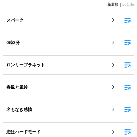
新着順
50音順
お知らせ
よくあるご質問
スパーク
DAMの新曲・ランキングなど
カラオケ最新情報をチェック！
0時2分
ロンリープラネット
自宅でカラオケ歌い放題！
家族や友達と一緒に！練習にも！
春風と風鈴
名もなき感情
恋はハードモード