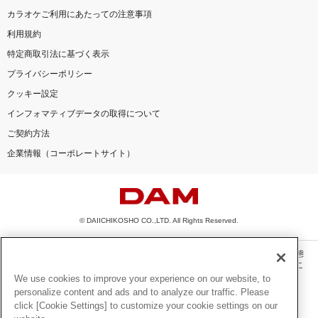
カラオケご利用にあたっての注意事項
利用規約
特定商取引法に基づく表示
プライバシーポリシー
クッキー設定
インフォマティブデータの取得について
ご契約方法
企業情報（コーポレートサイト）
© DAIICHIKOSHO CO.,LTD. All Rights Reserved.
このサイトに掲載されている一切の文章・画像・写真・動画・音声等を、手段や形態
を問わず、著作権法の定める範囲を超えて無断で複製、転載、ファイル化などするこ
とを禁じます。
We use cookies to improve your experience on our website, to
personalize content and ads and to analyze our traffic. Please
楽曲及びコンテンツは、機種によりご利用いただけない場合があります。
click [Cookie Settings] to customize your cookie settings on our
楽曲及びコンテンツの配信日、配信内容が変更になる場合があります。