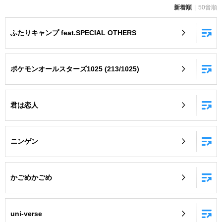
新着順
50音順
お知らせ
よくあるご質問
ふたりキャンプ feat.SPECIAL OTHERS
DAMの新曲・ランキングなど
カラオケ最新情報をチェック！
ポケモンオールスターズ1025 (213/1025)
君は恋人
自宅でカラオケ歌い放題！
家族や友達と一緒に！練習にも！
ニンゲン
かごめかごめ
uni-verse