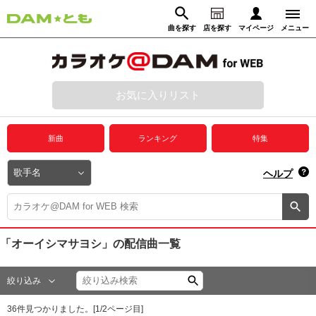
曲を探す
店を探す
マイページ
メニュー
ログイン
マイページ
お気に入りリスト
動画からさがす
録音からさがす
プレミアムサービス
新曲
ランキング
特集
DAM★とも動画
閉じる
ヘルプ
DAM★とも録音
カラオケ＠DAM
「オーイシマサヨシ」
の配信曲一覧
ユーザー検索
絞り込み
キャンペーン
36
件見つかりました。[
1
/
2
ページ目]