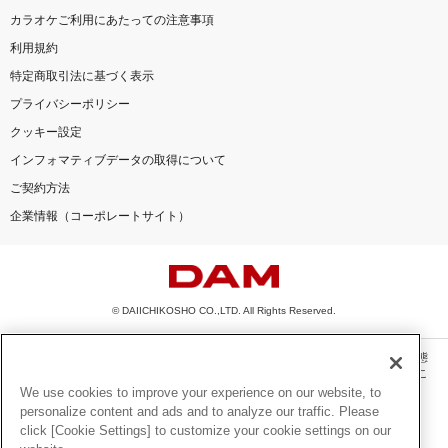
カラオケご利用にあたっての注意事項
利用規約
特定商取引法に基づく表示
プライバシーポリシー
クッキー設定
インフォマティブデータの取得について
ご契約方法
企業情報（コーポレートサイト）
© DAIICHIKOSHO CO.,LTD. All Rights Reserved.
このサイトに掲載されている一切の文章・画像・写真・動画・音声等を、手段や形態
を問わず、著作権法の定める範囲を超えて無断で複製、転載、ファイル化などするこ
とを禁じます。
We use cookies to improve your experience on our website, to
personalize content and ads and to analyze our traffic. Please
楽曲及びコンテンツは、機種によりご利用いただけない場合があります。
click [Cookie Settings] to customize your cookie settings on our
楽曲及びコンテンツの配信日、配信内容が変更になる場合があります。