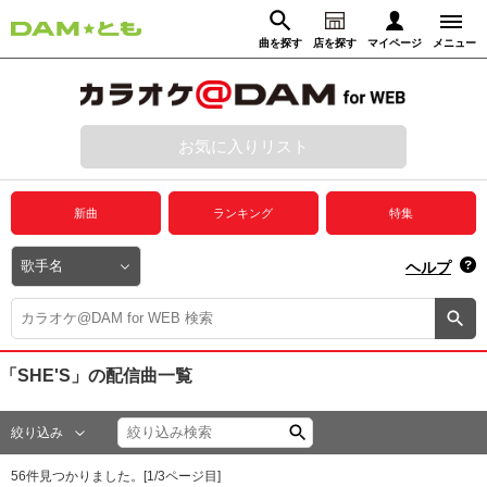
曲を探す
店を探す
マイページ
メニュー
ログイン
マイページ
お気に入りリスト
動画からさがす
録音からさがす
プレミアムサービス
新曲
ランキング
特集
DAM★とも動画
閉じる
ヘルプ
DAM★とも録音
カラオケ＠DAM
「SHE'S」
の配信曲一覧
ユーザー検索
絞り込み
キャンペーン
56
件見つかりました。[
1
/
3
ページ目]