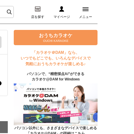
店を探す
マイページ
メニュー
ログイン
おうちカラオケ
OUCHI KARAOKE
マイページ
「カラオケ＠DAM」なら、
いつでもどこでも、いろんなデバイスで
プレミアムサービス
気軽におうちカラオケが楽しめる♪
パソコンで、“精密採点Ai”ができる
DAM★とも動画
カラオケ@DAM for Windows
DAM★とも録音
カラオケ＠DAM
ユーザー検索
パソコン以外にも、さまざまなデバイスで楽しめる
「カラオケ@DAM」の詳細はこちら