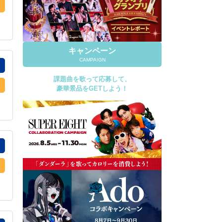
キャンペーン
CAMPAIGN
課題曲を歌って応募して、
豪華景品をGETしよう！