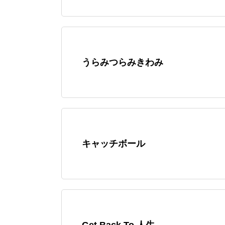
うらみつらみきわみ
キャッチボール
Get Back To 人生