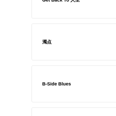
濁点
B-Side Blues