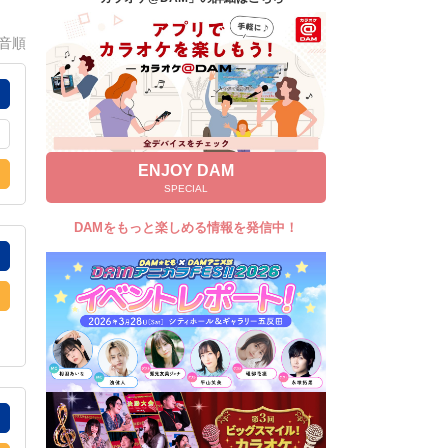
キャンペーン
0音順
お知らせ
よくあるご質問
DAMの新曲・ランキングなど
カラオケ最新情報をチェック！
ENJOY DAM
SPECIAL
DAMをもっと楽しめる情報を発信中！
自宅でカラオケ歌い放題！
家族や友達と一緒に！練習にも！