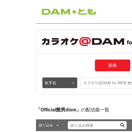
新曲
「Official髭男dism」
の配信曲一覧
絞り込み