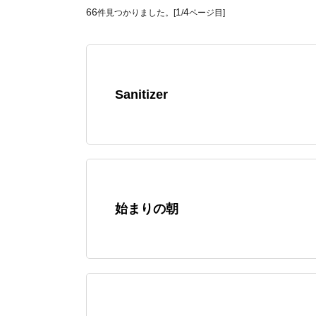
66
1
4
件見つかりました。[
/
ページ目]
Sanitizer
始まりの朝