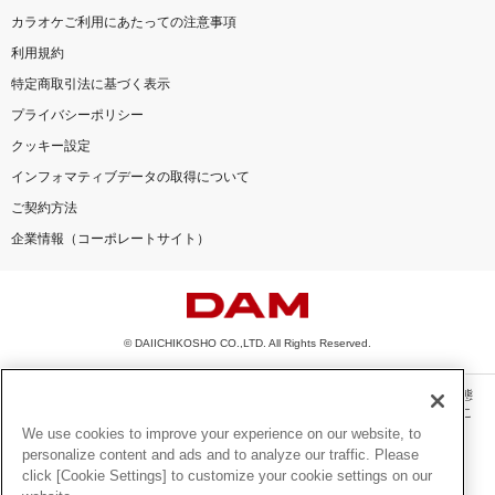
カラオケご利用にあたっての注意事項
利用規約
特定商取引法に基づく表示
プライバシーポリシー
クッキー設定
インフォマティブデータの取得について
ご契約方法
企業情報（コーポレートサイト）
© DAIICHIKOSHO CO.,LTD. All Rights Reserved.
このサイトに掲載されている一切の文章・画像・写真・動画・音声等を、手段や形態
を問わず、著作権法の定める範囲を超えて無断で複製、転載、ファイル化などするこ
とを禁じます。
We use cookies to improve your experience on our website, to
personalize content and ads and to analyze our traffic. Please
楽曲及びコンテンツは、機種によりご利用いただけない場合があります。
click [Cookie Settings] to customize your cookie settings on our
楽曲及びコンテンツの配信日、配信内容が変更になる場合があります。