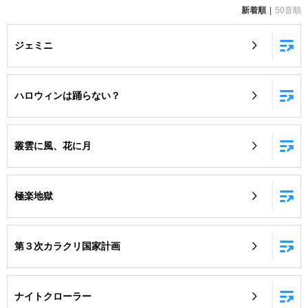
新着順
50音順
お知らせ
よくあるご質問
ジェミニ
DAMの新曲・ランキングなど
カラオケ最新情報をチェック！
ハロウィンは踊らない？
叢雲に風、花に月
自宅でカラオケ歌い放題！
家族や友達と一緒に！練習にも！
極楽地獄
第３次カラクリ国家計画
ナイトクローラー