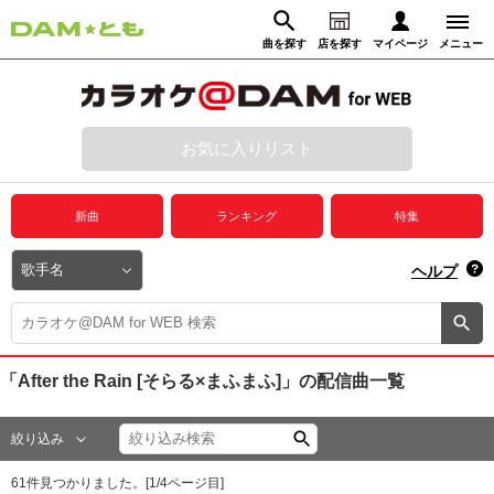
曲を探す
店を探す
マイページ
メニュー
ログイン
マイページ
お気に入りリスト
動画からさがす
録音からさがす
プレミアムサービス
新曲
ランキング
特集
DAM★とも動画
閉じる
ヘルプ
DAM★とも録音
カラオケ＠DAM
「After the Rain [そらる×まふまふ]」
の配信曲一覧
ユーザー検索
絞り込み
キャンペーン
61
件見つかりました。[
1
/
4
ページ目]