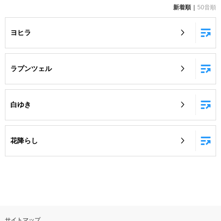
新着順
50音順
お知らせ
よくあるご質問
ヨヒラ
DAMの新曲・ランキングなど
カラオケ最新情報をチェック！
ラプンツェル
白ゆき
自宅でカラオケ歌い放題！
家族や友達と一緒に！練習にも！
花降らし
サイトマップ