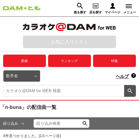
曲を探す
店を探す
マイページ
メニュー
ログイン
マイページ
お気に入りリスト
動画からさがす
録音からさがす
プレミアムサービス
新曲
ランキング
特集
DAM★とも動画
閉じる
ヘルプ
DAM★とも録音
カラオケ＠DAM
「n-buna」
の配信曲一覧
ユーザー検索
絞り込み
キャンペーン
4
件見つかりました。[
1
/
1
ページ目]