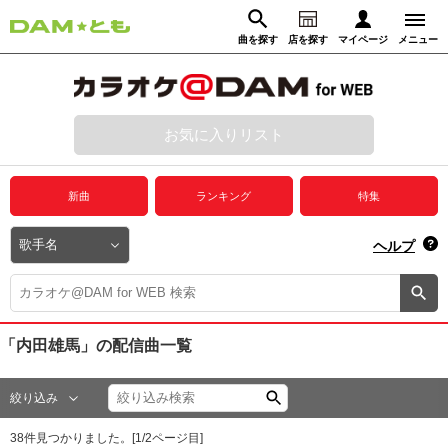
曲を探す
店を探す
マイページ
メニュー
ログイン
マイページ
お気に入りリスト
動画からさがす
録音からさがす
プレミアムサービス
新曲
ランキング
特集
DAM★とも動画
閉じる
ヘルプ
DAM★とも録音
カラオケ＠DAM
「内田雄馬」
の配信曲一覧
ユーザー検索
絞り込み
キャンペーン
38
件見つかりました。[
1
/
2
ページ目]