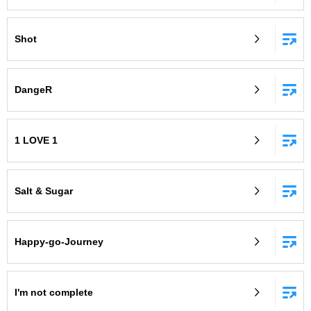
Shot
DangeR
1 LOVE 1
Salt & Sugar
Happy-go-Journey
I'm not complete