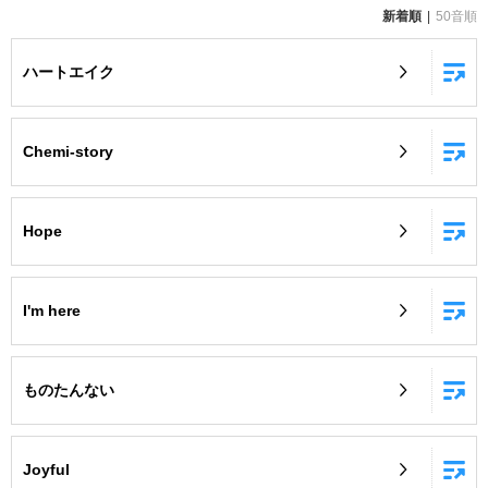
新着順
50音順
お知らせ
よくあるご質問
ハートエイク
DAMの新曲・ランキングなど
カラオケ最新情報をチェック！
Chemi-story
Hope
自宅でカラオケ歌い放題！
家族や友達と一緒に！練習にも！
I'm here
ものたんない
Joyful