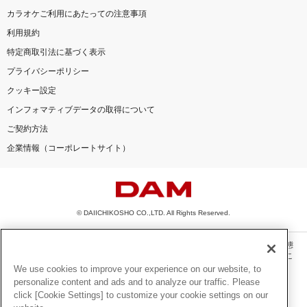
カラオケご利用にあたっての注意事項
利用規約
特定商取引法に基づく表示
プライバシーポリシー
クッキー設定
インフォマティブデータの取得について
ご契約方法
企業情報（コーポレートサイト）
© DAIICHIKOSHO CO.,LTD. All Rights Reserved.
このサイトに掲載されている一切の文章・画像・写真・動画・音声等を、手段や形態
を問わず、著作権法の定める範囲を超えて無断で複製、転載、ファイル化などするこ
とを禁じます。
We use cookies to improve your experience on our website, to
personalize content and ads and to analyze our traffic. Please
楽曲及びコンテンツは、機種によりご利用いただけない場合があります。
click [Cookie Settings] to customize your cookie settings on our
楽曲及びコンテンツの配信日、配信内容が変更になる場合があります。