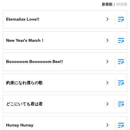
新着順
50音順
お知らせ
よくあるご質問
Eternalize Love!!
DAMの新曲・ランキングなど
カラオケ最新情報をチェック！
New Year's March！
Boooooom Boooooom Bee!!
自宅でカラオケ歌い放題！
家族や友達と一緒に！練習にも！
約束になれ僕らの歌
どこにいても君は君
Hurray Hurray