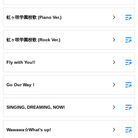
虹ヶ咲学園校歌 (Piano Ver.)
虹ヶ咲学園校歌 (Rock Ver.)
Fly with You!!
Go Our Way！
SINGING, DREAMING, NOW!
Wawawa☆What's up!