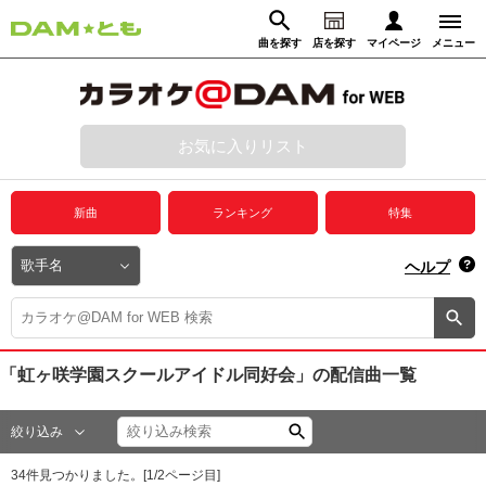
曲を探す
店を探す
マイページ
メニュー
ログイン
マイページ
お気に入りリスト
動画からさがす
録音からさがす
プレミアムサービス
新曲
ランキング
特集
DAM★とも動画
閉じる
ヘルプ
DAM★とも録音
カラオケ＠DAM
「虹ヶ咲学園スクールアイドル同好会」
の配信曲一覧
ユーザー検索
絞り込み
キャンペーン
34
件見つかりました。[
1
/
2
ページ目]