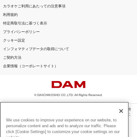
カラオケご利用にあたっての注意事項
利用規約
特定商取引法に基づく表示
プライバシーポリシー
クッキー設定
インフォマティブデータの取得について
ご契約方法
企業情報（コーポレートサイト）
© DAIICHIKOSHO CO.,LTD. All Rights Reserved.
このサイトに掲載されている一切の文章・画像・写真・動画・音声等を、手段や形態
を問わず、著作権法の定める範囲を超えて無断で複製、転載、ファイル化などするこ
とを禁じます。
We use cookies to improve your experience on our website, to
personalize content and ads and to analyze our traffic. Please
楽曲及びコンテンツは、機種によりご利用いただけない場合があります。
click [Cookie Settings] to customize your cookie settings on our
楽曲及びコンテンツの配信日、配信内容が変更になる場合があります。