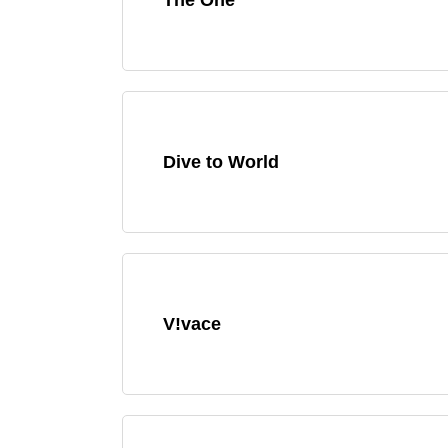
Dive to World
V!vace