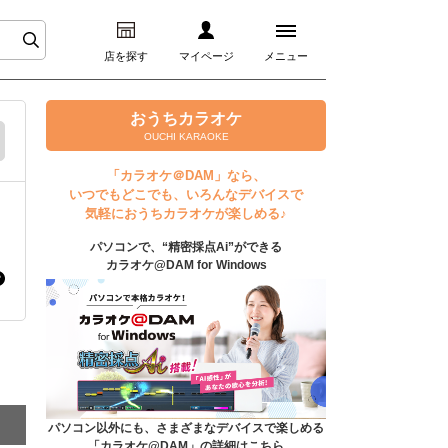
店を探す
マイページ
メニュー
ログイン
おうちカラオケ
OUCHI KARAOKE
マイページ
「カラオケ＠DAM」なら、
いつでもどこでも、いろんなデバイスで
プレミアムサービス
気軽におうちカラオケが楽しめる♪
パソコンで、“精密採点Ai”ができる
DAM★とも動画
カラオケ@DAM for Windows
DAM★とも録音
カラオケ＠DAM
ユーザー検索
パソコン以外にも、さまざまなデバイスで楽しめる
「カラオケ@DAM」の詳細はこちら