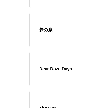
夢の糸
Dear Doze Days
The One