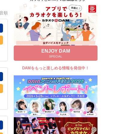
キャンペーン
0音順
お知らせ
よくあるご質問
DAMの新曲・ランキングなど
カラオケ最新情報をチェック！
ENJOY DAM
SPECIAL
DAMをもっと楽しめる情報を発信中！
自宅でカラオケ歌い放題！
家族や友達と一緒に！練習にも！