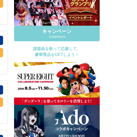
キャンペーン
CAMPAIGN
課題曲を歌って応募して、
豪華景品をGETしよう！