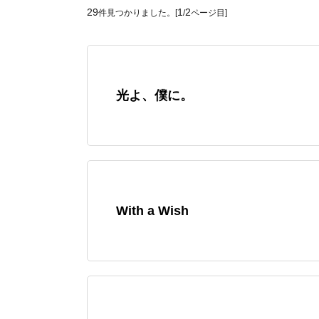
29
1
2
件見つかりました。[
/
ページ目]
光よ、僕に。
With a Wish