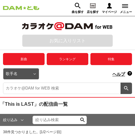
曲を探す
店を探す
マイページ
メニュー
ログイン
マイページ
お気に入りリスト
動画からさがす
録音からさがす
プレミアムサービス
新曲
ランキング
特集
DAM★とも動画
閉じる
ヘルプ
DAM★とも録音
カラオケ＠DAM
「This is LAST」
の配信曲一覧
ユーザー検索
絞り込み
キャンペーン
38
件見つかりました。[
1
/
2
ページ目]