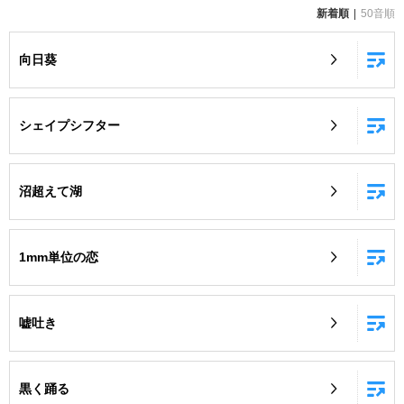
新着順
50音順
お知らせ
よくあるご質問
向日葵
DAMの新曲・ランキングなど
カラオケ最新情報をチェック！
シェイプシフター
沼超えて湖
自宅でカラオケ歌い放題！
家族や友達と一緒に！練習にも！
1mm単位の恋
嘘吐き
黒く踊る