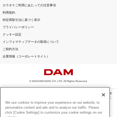
カラオケご利用にあたっての注意事項
利用規約
特定商取引法に基づく表示
プライバシーポリシー
クッキー設定
インフォマティブデータの取得について
ご契約方法
企業情報（コーポレートサイト）
© DAIICHIKOSHO CO.,LTD. All Rights Reserved.
このサイトに掲載されている一切の文章・画像・写真・動画・音声等を、手段や形態
を問わず、著作権法の定める範囲を超えて無断で複製、転載、ファイル化などするこ
とを禁じます。
We use cookies to improve your experience on our website, to
personalize content and ads and to analyze our traffic. Please
楽曲及びコンテンツは、機種によりご利用いただけない場合があります。
click [Cookie Settings] to customize your cookie settings on our
楽曲及びコンテンツの配信日、配信内容が変更になる場合があります。