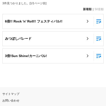
3
件見つかりました。[
1
/
1
ページ目]
お知らせ
よくあるご質問
新着順
50音順
6倍!! Rock 'n' Roll!! フェスティバル!!
DAMの新曲・ランキングなど
カラオケ最新情報をチェック！
みつぼしパレード
3倍!Sun Shine!カーニバル!
自宅でカラオケ歌い放題！
家族や友達と一緒に！練習にも！
サイトマップ
お問い合わせ