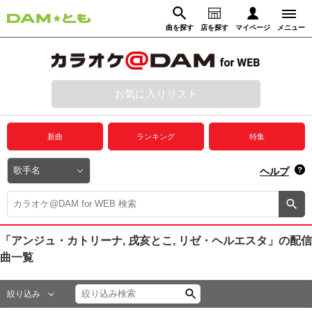
曲を探す
店を探す
マイページ
メニュー
ログイン
マイページ
お気に入りリスト
動画からさがす
録音からさがす
プレミアムサービス
新曲
ランキング
特集
DAM★とも動画
閉じる
ヘルプ
DAM★とも録音
カラオケ＠DAM
「アンジュ・カトリーナ, 戌亥とこ, リゼ・ヘルエスタ」
の配信
曲一覧
ユーザー検索
絞り込み
キャンペーン