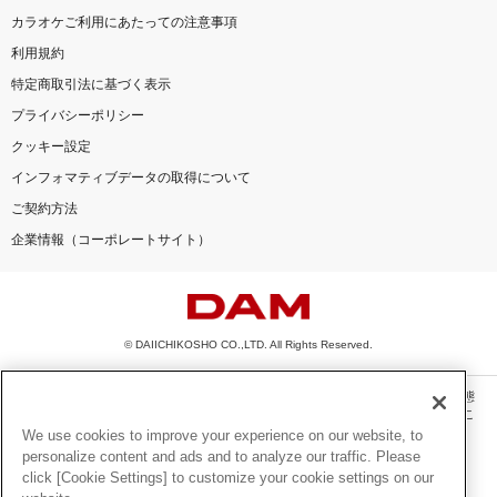
カラオケご利用にあたっての注意事項
利用規約
特定商取引法に基づく表示
プライバシーポリシー
クッキー設定
インフォマティブデータの取得について
ご契約方法
企業情報（コーポレートサイト）
© DAIICHIKOSHO CO.,LTD. All Rights Reserved.
このサイトに掲載されている一切の文章・画像・写真・動画・音声等を、手段や形態
を問わず、著作権法の定める範囲を超えて無断で複製、転載、ファイル化などするこ
とを禁じます。
We use cookies to improve your experience on our website, to
personalize content and ads and to analyze our traffic. Please
楽曲及びコンテンツは、機種によりご利用いただけない場合があります。
click [Cookie Settings] to customize your cookie settings on our
楽曲及びコンテンツの配信日、配信内容が変更になる場合があります。