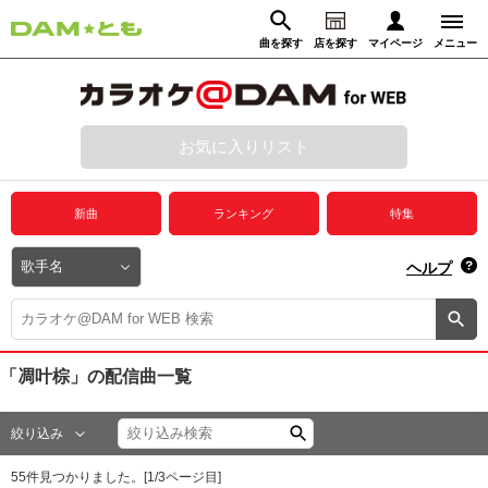
曲を探す
店を探す
マイページ
メニュー
ログイン
マイページ
お気に入りリスト
動画からさがす
録音からさがす
プレミアムサービス
新曲
ランキング
特集
DAM★とも動画
閉じる
ヘルプ
DAM★とも録音
カラオケ＠DAM
「凋叶棕」
の配信曲一覧
ユーザー検索
絞り込み
キャンペーン
55
件見つかりました。[
1
/
3
ページ目]