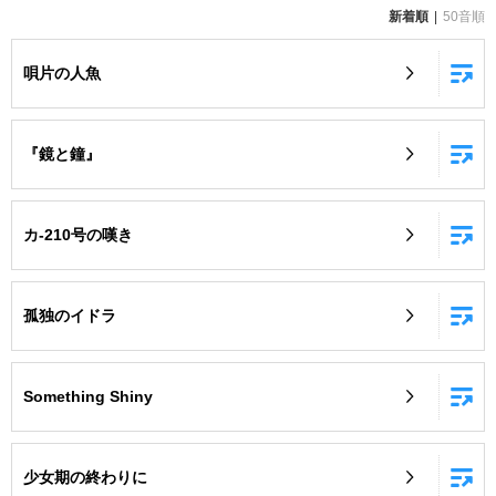
新着順
50音順
お知らせ
よくあるご質問
唄片の人魚
DAMの新曲・ランキングなど
カラオケ最新情報をチェック！
『鏡と鐘』
カ-210号の嘆き
自宅でカラオケ歌い放題！
家族や友達と一緒に！練習にも！
孤独のイドラ
Something Shiny
少女期の終わりに