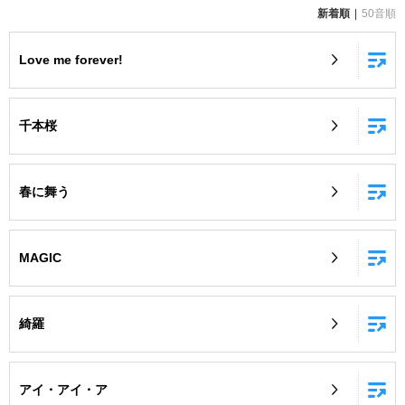
新着順
50音順
お知らせ
よくあるご質問
Love me forever!
DAMの新曲・ランキングなど
カラオケ最新情報をチェック！
千本桜
春に舞う
自宅でカラオケ歌い放題！
家族や友達と一緒に！練習にも！
MAGIC
綺羅
アイ・アイ・ア