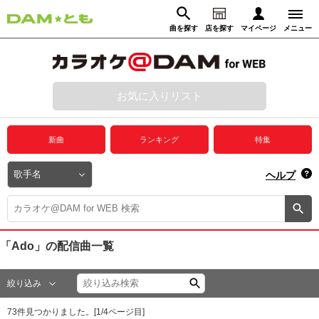
曲を探す
店を探す
マイページ
メニュー
ログイン
マイページ
お気に入りリスト
動画からさがす
録音からさがす
プレミアムサービス
新曲
ランキング
特集
DAM★とも動画
閉じる
ヘルプ
DAM★とも録音
カラオケ＠DAM
「Ado」
の配信曲一覧
ユーザー検索
絞り込み
キャンペーン
73
件見つかりました。[
1
/
4
ページ目]