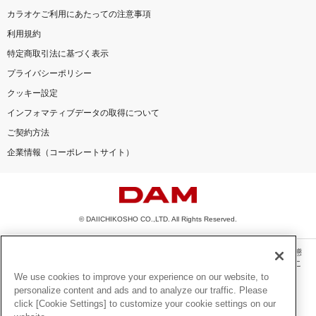
カラオケご利用にあたっての注意事項
利用規約
特定商取引法に基づく表示
プライバシーポリシー
クッキー設定
インフォマティブデータの取得について
ご契約方法
企業情報（コーポレートサイト）
© DAIICHIKOSHO CO.,LTD. All Rights Reserved.
このサイトに掲載されている一切の文章・画像・写真・動画・音声等を、手段や形態
を問わず、著作権法の定める範囲を超えて無断で複製、転載、ファイル化などするこ
とを禁じます。
We use cookies to improve your experience on our website, to
personalize content and ads and to analyze our traffic. Please
楽曲及びコンテンツは、機種によりご利用いただけない場合があります。
click [Cookie Settings] to customize your cookie settings on our
楽曲及びコンテンツの配信日、配信内容が変更になる場合があります。