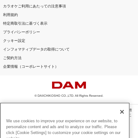
カラオケご利用にあたっての注意事項
利用規約
特定商取引法に基づく表示
プライバシーポリシー
クッキー設定
インフォマティブデータの取得について
ご契約方法
企業情報（コーポレートサイト）
© DAIICHIKOSHO CO.,LTD. All Rights Reserved.
このサイトに掲載されている一切の文章・画像・写真・動画・音声等を、手段や形態
を問わず、著作権法の定める範囲を超えて無断で複製、転載、ファイル化などするこ
とを禁じます。
We use cookies to improve your experience on our website, to
personalize content and ads and to analyze our traffic. Please
楽曲及びコンテンツは、機種によりご利用いただけない場合があります。
click [Cookie Settings] to customize your cookie settings on our
楽曲及びコンテンツの配信日、配信内容が変更になる場合があります。