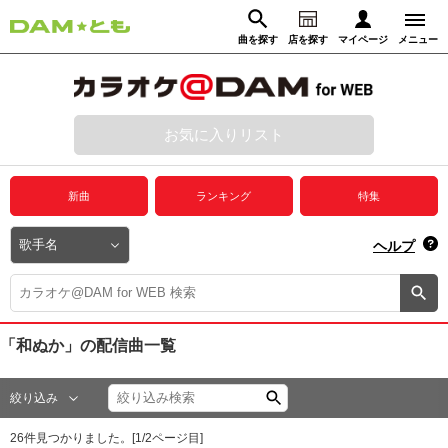
曲を探す
店を探す
マイページ
メニュー
ログイン
マイページ
お気に入りリスト
動画からさがす
録音からさがす
プレミアムサービス
新曲
ランキング
特集
DAM★とも動画
閉じる
ヘルプ
DAM★とも録音
カラオケ＠DAM
「和ぬか」
の配信曲一覧
ユーザー検索
絞り込み
キャンペーン
26
件見つかりました。[
1
/
2
ページ目]