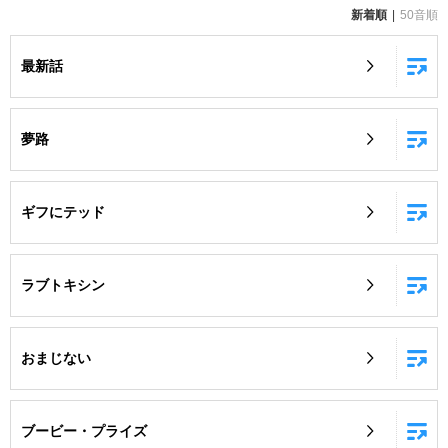
新着順
50音順
お知らせ
よくあるご質問
最新話
DAMの新曲・ランキングなど
カラオケ最新情報をチェック！
夢路
ギフにテッド
自宅でカラオケ歌い放題！
家族や友達と一緒に！練習にも！
ラブトキシン
おまじない
ブービー・プライズ