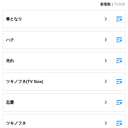
新着順
50音順
お知らせ
よくあるご質問
春となり
DAMの新曲・ランキングなど
カラオケ最新情報をチェック！
ハク
光れ
自宅でカラオケ歌い放題！
家族や友達と一緒に！練習にも！
ツキノフネ(TV Size)
忘愛
ツキノフネ