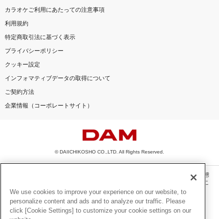
カラオケご利用にあたっての注意事項
利用規約
特定商取引法に基づく表示
プライバシーポリシー
クッキー設定
インフォマティブデータの取得について
ご契約方法
企業情報（コーポレートサイト）
© DAIICHIKOSHO CO.,LTD. All Rights Reserved.
このサイトに掲載されている一切の文章・画像・写真・動画・音声等を、手段や形態
を問わず、著作権法の定める範囲を超えて無断で複製、転載、ファイル化などするこ
とを禁じます。
We use cookies to improve your experience on our website, to
personalize content and ads and to analyze our traffic. Please
楽曲及びコンテンツは、機種によりご利用いただけない場合があります。
click [Cookie Settings] to customize your cookie settings on our
楽曲及びコンテンツの配信日、配信内容が変更になる場合があります。