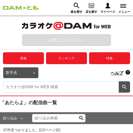
曲を探す
店を探す
マイページ
メニュー
ログイン
マイページ
お気に入りリスト
動画からさがす
録音からさがす
プレミアムサービス
新曲
ランキング
特集
DAM★とも動画
閉じる
ヘルプ
DAM★とも録音
カラオケ＠DAM
「あたらよ」
の配信曲一覧
ユーザー検索
絞り込み
キャンペーン
37
件見つかりました。[
1
/
2
ページ目]