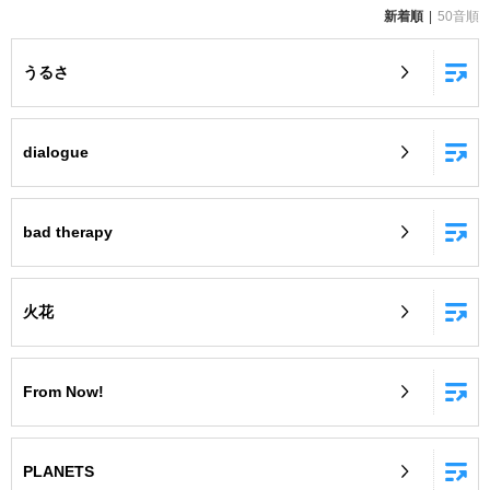
新着順
50音順
お知らせ
よくあるご質問
うるさ
DAMの新曲・ランキングなど
カラオケ最新情報をチェック！
dialogue
bad therapy
自宅でカラオケ歌い放題！
家族や友達と一緒に！練習にも！
火花
From Now!
PLANETS