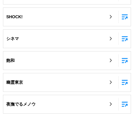
SHOCK!
シネマ
飽和
幽霊東京
夜撫でるメノウ