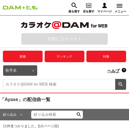
曲を探す
店を探す
マイページ
メニュー
ログイン
マイページ
お気に入りリスト
動画からさがす
録音からさがす
プレミアムサービス
新曲
ランキング
特集
DAM★とも動画
閉じる
ヘルプ
DAM★とも録音
カラオケ＠DAM
「Ayase」
の配信曲一覧
ユーザー検索
絞り込み
キャンペーン
11
件見つかりました。[
1
/
1
ページ目]