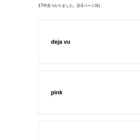
17
1
1
件見つかりました。[
/
ページ目]
deja vu
pink