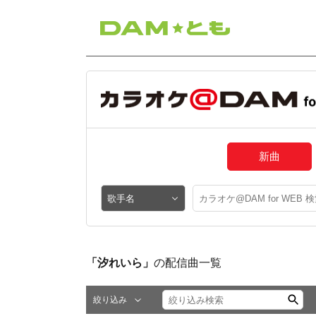
新曲
「汐れいら」
の配信曲一覧
絞り込み