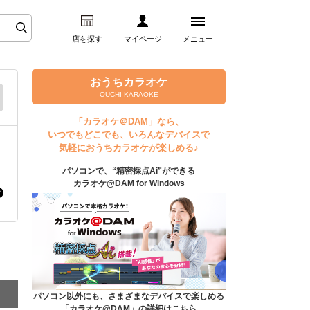
店を探す
マイページ
メニュー
ログイン
おうちカラオケ
OUCHI KARAOKE
マイページ
「カラオケ＠DAM」なら、
いつでもどこでも、いろんなデバイスで
プレミアムサービス
気軽におうちカラオケが楽しめる♪
パソコンで、“精密採点Ai”ができる
DAM★とも動画
カラオケ@DAM for Windows
DAM★とも録音
カラオケ＠DAM
ユーザー検索
パソコン以外にも、さまざまなデバイスで楽しめる
「カラオケ@DAM」の詳細はこちら