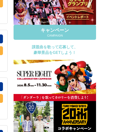
キャンペーン
CAMPAIGN
課題曲を歌って応募して、
豪華景品をGETしよう！