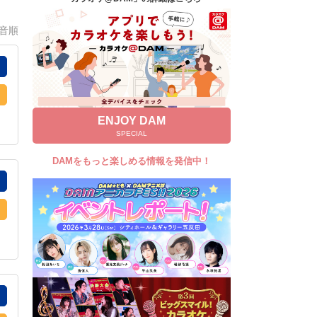
キャンペーン
0音順
お知らせ
よくあるご質問
DAMの新曲・ランキングなど
カラオケ最新情報をチェック！
ENJOY DAM
SPECIAL
DAMをもっと楽しめる情報を発信中！
自宅でカラオケ歌い放題！
家族や友達と一緒に！練習にも！