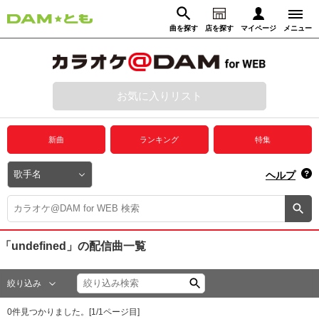
曲を探す
店を探す
マイページ
メニュー
ログイン
マイページ
お気に入りリスト
動画からさがす
録音からさがす
プレミアムサービス
新曲
ランキング
特集
DAM★とも動画
閉じる
ヘルプ
DAM★とも録音
カラオケ＠DAM
「undefined」
の配信曲一覧
ユーザー検索
絞り込み
キャンペーン
0
件見つかりました。[
1
/
1
ページ目]