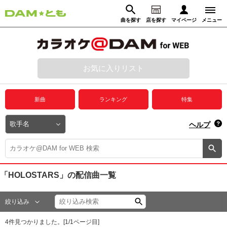
曲を探す
店を探す
マイページ
メニュー
ログイン
マイページ
お気に入りリスト
動画からさがす
録音からさがす
プレミアムサービス
新曲
ランキング
特集
DAM★とも動画
閉じる
ヘルプ
DAM★とも録音
カラオケ＠DAM
「HOLOSTARS」
の配信曲一覧
ユーザー検索
絞り込み
キャンペーン
4
件見つかりました。[
1
/
1
ページ目]