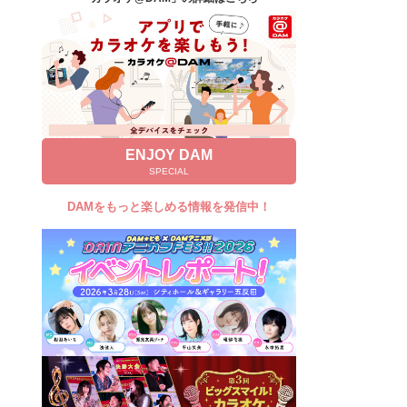
キャンペーン
お知らせ
よくあるご質問
DAMの新曲・ランキングなど
カラオケ最新情報をチェック！
ENJOY DAM
SPECIAL
DAMをもっと楽しめる情報を発信中！
自宅でカラオケ歌い放題！
家族や友達と一緒に！練習にも！