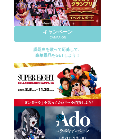
キャンペーン
CAMPAIGN
課題曲を歌って応募して、
豪華景品をGETしよう！