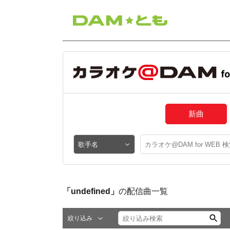
新曲
「undefined」
の配信曲一覧
絞り込み