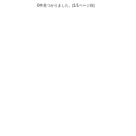
0
1
1
件見つかりました。[
/
ページ目]