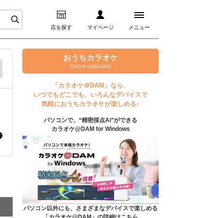
店を探す
マイページ
メニュー
ログイン
おうちカラオケ
OUCHI KARAOKE
マイページ
「カラオケ＠DAM」なら、
いつでもどこでも、いろんなデバイスで
プレミアムサービス
気軽におうちカラオケが楽しめる♪
パソコンで、“精密採点Ai”ができる
DAM★とも動画
カラオケ@DAM for Windows
DAM★とも録音
カラオケ＠DAM
ユーザー検索
パソコン以外にも、さまざまなデバイスで楽しめる
「カラオケ@DAM」の詳細はこちら