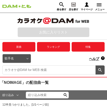
曲を探す
店を探す
マイページ
メニュー
ログイン
マイページ
お気に入りリスト
動画からさがす
録音からさがす
プレミアムサービス
新曲
ランキング
特集
DAM★とも動画
閉じる
ヘルプ
DAM★とも録音
カラオケ＠DAM
「NOIMAGE」
の配信曲一覧
ユーザー検索
絞り込み
キャンペーン
12
件見つかりました。[
1
/
1
ページ目]