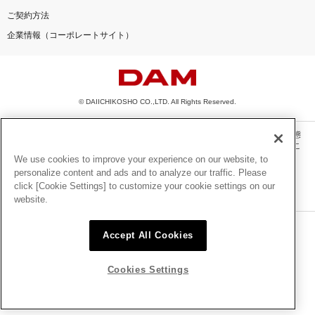
ご契約方法
企業情報（コーポレートサイト）
© DAIICHIKOSHO CO.,LTD. All Rights Reserved.
このサイトに掲載されている一切の文章・画像・写真・動画・音声等を、手段や形態
を問わず、著作権法の定める範囲を超えて無断で複製、転載、ファイル化などするこ
とを禁じます。
We use cookies to improve your experience on our website, to
personalize content and ads and to analyze our traffic. Please
楽曲及びコンテンツは、機種によりご利用いただけない場合があります。
click [Cookie Settings] to customize your cookie settings on our
楽曲及びコンテンツの配信日、配信内容が変更になる場合があります。
website.
楽曲によりMYリスト保存ができない場合があります。
JASRAC許諾番号
Accept All Cookies
6602250213Y31015 6602250112Y38026 6602250240Y31015
6602250241Y45122
Cookies Settings
NexTone許諾番号
ID000002945 ID000002947 ID000002937 ID000002938