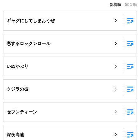
新着順
50音順
お知らせ
よくあるご質問
ギャグにしてしまおうぜ
DAMの新曲・ランキングなど
カラオケ最新情報をチェック！
恋するロックンロール
いぬかぶり
自宅でカラオケ歌い放題！
家族や友達と一緒に！練習にも！
クジラの彼
セブンティーン
深夜高速