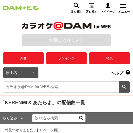
曲を探す
店を探す
マイページ
メニュー
ログイン
マイページ
お気に入りリスト
動画からさがす
録音からさがす
プレミアムサービス
新曲
ランキング
特集
DAM★とも動画
閉じる
ヘルプ
DAM★とも録音
カラオケ＠DAM
「KERENMI & あたらよ」
の配信曲一覧
ユーザー検索
絞り込み
キャンペーン
1
件見つかりました。[
1
/
1
ページ目]