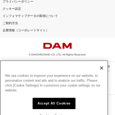
プライバシーポリシー
クッキー設定
インフォマティブデータの取得について
ご契約方法
企業情報（コーポレートサイト）
© DAIICHIKOSHO CO.,LTD. All Rights Reserved.
このサイトに掲載されている一切の文章・画像・写真・動画・音声等を、手段や形態
を問わず、著作権法の定める範囲を超えて無断で複製、転載、ファイル化などするこ
とを禁じます。
We use cookies to improve your experience on our website, to
personalize content and ads and to analyze our traffic. Please
楽曲及びコンテンツは、機種によりご利用いただけない場合があります。
click [Cookie Settings] to customize your cookie settings on our
楽曲及びコンテンツの配信日、配信内容が変更になる場合があります。
website.
楽曲によりMYリスト保存ができない場合があります。
JASRAC許諾番号
Accept All Cookies
6602250213Y31015 6602250112Y38026 6602250240Y31015
6602250241Y45122