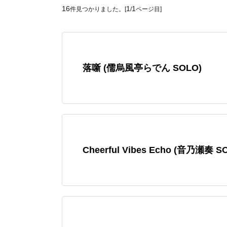
16
1
1
件見つかりました。[
/
ページ目]
落噺 (儒烏風亭らでん SOLO)
Cheerful Vibes Echo (音乃瀬奏 S