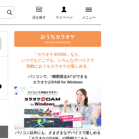
店を探す
マイページ
メニュー
ログイン
おうちカラオケ
OUCHI KARAOKE
マイページ
「カラオケ＠DAM」なら、
いつでもどこでも、いろんなデバイスで
プレミアムサービス
気軽におうちカラオケが楽しめる♪
パソコンで、“精密採点Ai”ができる
DAM★とも動画
カラオケ@DAM for Windows
DAM★とも録音
カラオケ＠DAM
ユーザー検索
パソコン以外にも、さまざまなデバイスで楽しめる
「カラオケ@DAM」の詳細はこちら