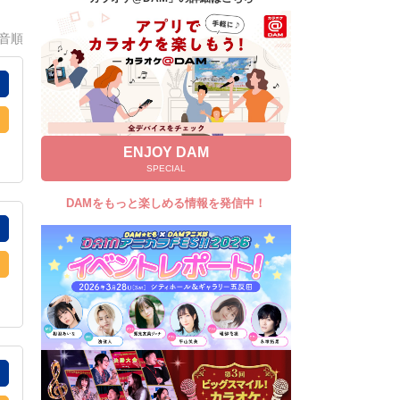
キャンペーン
0音順
お知らせ
よくあるご質問
DAMの新曲・ランキングなど
カラオケ最新情報をチェック！
ENJOY DAM
SPECIAL
DAMをもっと楽しめる情報を発信中！
自宅でカラオケ歌い放題！
家族や友達と一緒に！練習にも！