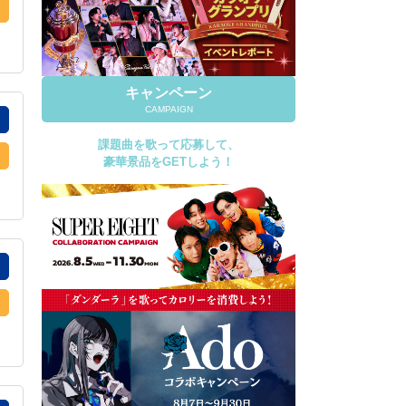
キャンペーン
CAMPAIGN
課題曲を歌って応募して、
豪華景品をGETしよう！