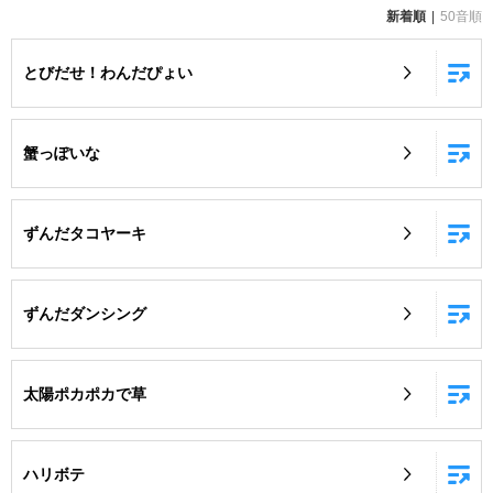
新着順
50音順
お知らせ
よくあるご質問
とびだせ！わんだぴょい
DAMの新曲・ランキングなど
カラオケ最新情報をチェック！
蟹っぽいな
ずんだタコヤーキ
自宅でカラオケ歌い放題！
家族や友達と一緒に！練習にも！
ずんだダンシング
太陽ポカポカで草
ハリボテ