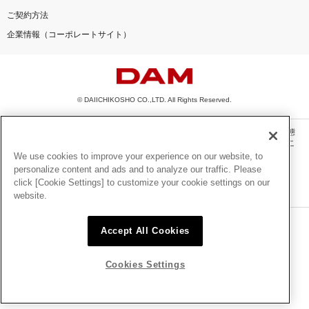
ご契約方法
企業情報（コーポレートサイト）
© DAIICHIKOSHO CO.,LTD. All Rights Reserved.
このサイトに掲載されている一切の文章・画像・写真・動画・音声等を、手段や形態
を問わず、著作権法の定める範囲を超えて無断で複製、転載、ファイル化などするこ
とを禁じます。
We use cookies to improve your experience on our website, to
personalize content and ads and to analyze our traffic. Please
楽曲及びコンテンツは、機種によりご利用いただけない場合があります。
click [Cookie Settings] to customize your cookie settings on our
楽曲及びコンテンツの配信日、配信内容が変更になる場合があります。
website.
楽曲によりMYリスト保存ができない場合があります。
JASRAC許諾番号
Accept All Cookies
6602250213Y31015 6602250112Y38026 6602250240Y31015
6602250241Y45122
Cookies Settings
NexTone許諾番号
ID000002945 ID000002947 ID000002937 ID000002938