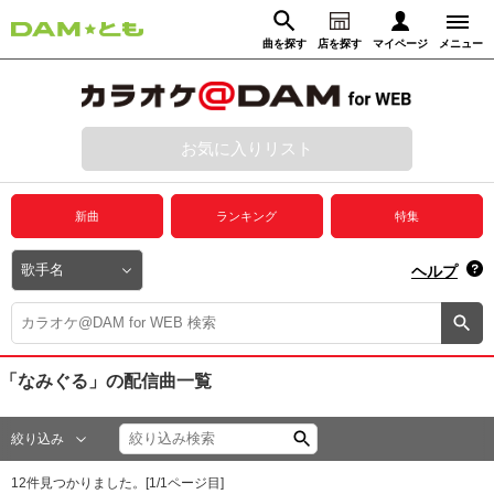
曲を探す
店を探す
マイページ
メニュー
ログイン
マイページ
お気に入りリスト
動画からさがす
録音からさがす
プレミアムサービス
新曲
ランキング
特集
DAM★とも動画
閉じる
ヘルプ
DAM★とも録音
カラオケ＠DAM
「なみぐる」
の配信曲一覧
ユーザー検索
絞り込み
キャンペーン
12
件見つかりました。[
1
/
1
ページ目]