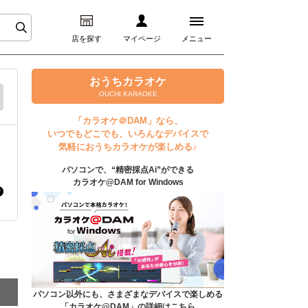
店を探す
マイページ
メニュー
ログイン
おうちカラオケ
OUCHI KARAOKE
マイページ
「カラオケ＠DAM」なら、
いつでもどこでも、いろんなデバイスで
プレミアムサービス
気軽におうちカラオケが楽しめる♪
パソコンで、“精密採点Ai”ができる
DAM★とも動画
カラオケ@DAM for Windows
DAM★とも録音
カラオケ＠DAM
ユーザー検索
パソコン以外にも、さまざまなデバイスで楽しめる
「カラオケ@DAM」の詳細はこちら