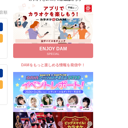
キャンペーン
0音順
お知らせ
よくあるご質問
DAMの新曲・ランキングなど
カラオケ最新情報をチェック！
ENJOY DAM
SPECIAL
DAMをもっと楽しめる情報を発信中！
自宅でカラオケ歌い放題！
家族や友達と一緒に！練習にも！