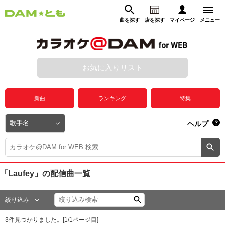
曲を探す
店を探す
マイページ
メニュー
ログイン
マイページ
お気に入りリスト
動画からさがす
録音からさがす
プレミアムサービス
新曲
ランキング
特集
DAM★とも動画
閉じる
ヘルプ
DAM★とも録音
カラオケ＠DAM
「Laufey」
の配信曲一覧
ユーザー検索
絞り込み
キャンペーン
3
件見つかりました。[
1
/
1
ページ目]