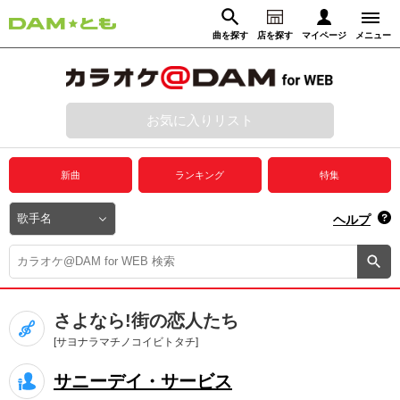
曲を探す
店を探す
マイページ
メニュー
ログイン
マイページ
お気に入りリスト
動画からさがす
録音からさがす
プレミアムサービス
新曲
ランキング
特集
DAM★とも動画
閉じる
ヘルプ
DAM★とも録音
カラオケ＠DAM
さよなら!街の恋人たち
ユーザー検索
[サヨナラマチノコイビトタチ]
サニーデイ・サービス
キャンペーン