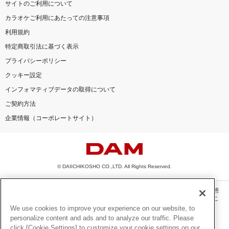
サイトのご利用について
カラオケご利用にあたっての注意事項
利用規約
特定商取引法に基づく表示
プライバシーポリシー
クッキー設定
インフォマティブデータの取得について
ご契約方法
企業情報（コーポレートサイト）
© DAIICHIKOSHO CO.,LTD. All Rights Reserved.
このサイトに掲載されている一切の文章・画像・写真・動画・音声等を、手段や形態
を問わず、著作権法の定める範囲を超えて無断で複製、転載、ファイル化などするこ
とを禁じます。
We use cookies to improve your experience on our website, to
personalize content and ads and to analyze our traffic. Please
楽曲及びコンテンツは、機種によりご利用いただけない場合があります。
click [Cookie Settings] to customize your cookie settings on our
楽曲及びコンテンツの配信日、配信内容が変更になる場合があります。