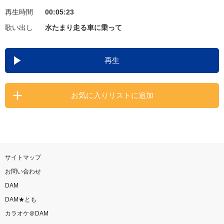
再生時間
00:05:23
お知らせ
よくあるご質問
歌い出し
水たまり走る車に乗って
DAMの新曲・ランキングなど
再生
カラオケ最新情報をチェック！
お気に入りリストに追加
自宅でカラオケ歌い放題！
家族や友達と一緒に！練習にも！
サイトマップ
お問い合わせ
DAM
DAM★とも
カラオケ＠DAM